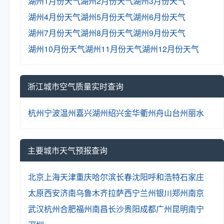
湖州1月份天气
湖州2月份天气
湖州3月份天气
湖州4月份天气
湖州5月份天气
湖州6月份天气
湖州7月份天气
湖州8月份天气
湖州9月份天气
湖州10月份天气
湖州11月份天气
湖州12月份天气
浙江城市空气质量实时查询
杭州
宁波
温州
嘉兴
湖州
绍兴
金华
衢州
舟山
台州
丽水
主要城市天气预报查询
北京
上海
天津
重庆
哈尔滨
长春
沈阳
呼和浩特
石家庄
太原
西安
济南
乌鲁木齐
拉萨
西宁
兰州
银川
郑州
南京
武汉
杭州
合肥
福州
南昌
长沙
贵阳
成都
广州
昆明
南宁