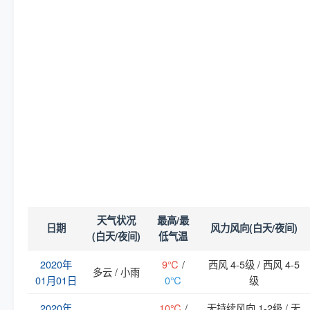
天气状况
最高/最
日期
风力风向(白天/夜间)
(白天/夜间)
低气温
2020年
9℃
/
西风 4-5级 / 西风 4-5
多云 / 小雨
01月01日
0℃
级
2020年
10℃
/
无持续风向 1-2级 / 无