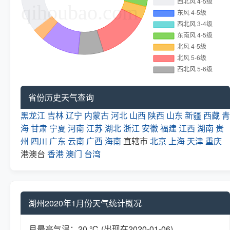
省份历史天气查询
黑龙江
吉林
辽宁
内蒙古
河北
山西
陕西
山东
新疆
西藏
青
海
甘肃
宁夏
河南
江苏
湖北
浙江
安徽
福建
江西
湖南
贵
州
四川
广东
云南
广西
海南
直辖市
北京
上海
天津
重庆
港澳台
香港
澳门
台湾
湖州2020年1月份天气统计概况
月最高气温：20 ℃ (出现在2020-01-06)