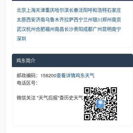
北京
上海
天津
重庆
哈尔滨
长春
沈阳
呼和浩特
石家庄
太原
西安
济南
乌鲁木齐
拉萨
西宁
兰州
银川
郑州
南京
武汉
杭州
合肥
福州
南昌
长沙
贵阳
成都
广州
昆明
南宁
深圳
鸡东简介
邮政编码：158200
查看详情
鸡东天气
电话区号：
微信关注 "天气后报"查历史天气