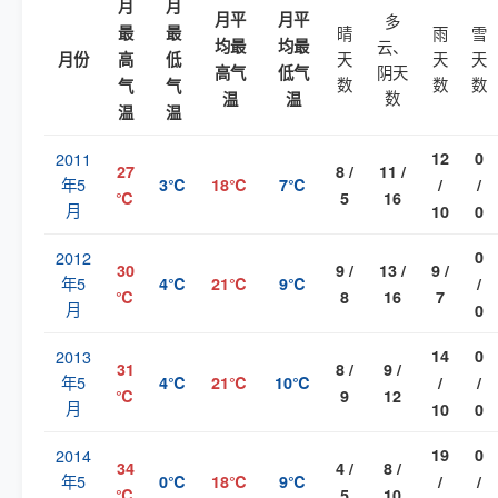
月
月
月平
月平
多
最
最
晴
雨
雪
均最
均最
云、
天
天
天
月份
高
低
阴天
高气
低气
数
数
数
气
气
数
温
温
温
温
2011
12
0
27
8 /
11 /
年5
3℃
18℃
7℃
/
/
℃
5
16
月
10
0
2012
0
30
9 /
13 /
9 /
年5
4℃
21℃
9℃
/
℃
8
16
7
月
0
2013
14
0
31
8 /
9 /
年5
4℃
21℃
10℃
/
/
℃
9
12
月
10
0
2014
19
0
34
4 /
8 /
年5
0℃
18℃
9℃
/
/
℃
5
10