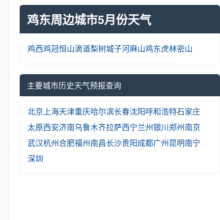
鸡东周边城市5月份天气
鸡西
鸡冠
恒山
滴道
梨树
城子河
麻山
鸡东
虎林
密山
主要城市历史天气预报查询
北京
上海
天津
重庆
哈尔滨
长春
沈阳
呼和浩特
石家庄
太原
西安
济南
乌鲁木齐
拉萨
西宁
兰州
银川
郑州
南京
武汉
杭州
合肥
福州
南昌
长沙
贵阳
成都
广州
昆明
南宁
深圳