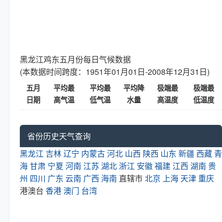
黑龙江鸡东五月份每日气候数据
(本数据时间跨度：1951年01月01日-2008年12月31日)
五月
平均最
平均最
平均降
极端最
极端最
日期
高气温
低气温
水量
高温度
低温度
省份历史天气查询
黑龙江
吉林
辽宁
内蒙古
河北
山西
陕西
山东
新疆
西藏
青
海
甘肃
宁夏
河南
江苏
湖北
浙江
安徽
福建
江西
湖南
贵
州
四川
广东
云南
广西
海南
直辖市
北京
上海
天津
重庆
港澳台
香港
澳门
台湾