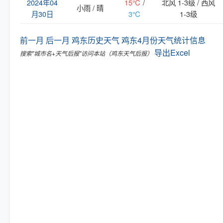
2024年04
15℃
/
北风 1-3级 / 西风
小雨 / 晴
月30日
3℃
1-3级
前一月
后一月
鸡东历史天气
鸡东4月份天气统计信息
导出Excel
搜索"城市名+天气后报"访问本站（鸡东天气后报）