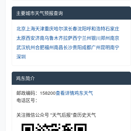
主要城市天气预报查询
北京
上海
天津
重庆
哈尔滨
长春
沈阳
呼和浩特
石家庄
太原
西安
济南
乌鲁木齐
拉萨
西宁
兰州
银川
郑州
南京
武汉
杭州
合肥
福州
南昌
长沙
贵阳
成都
广州
昆明
南宁
深圳
鸡东简介
邮政编码：158200
查看详情
鸡东天气
电话区号：
关注微信公众号 "天气后报"查历史天气