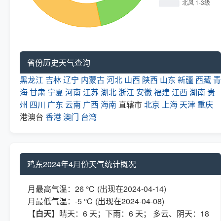
省份历史天气查询
黑龙江
吉林
辽宁
内蒙古
河北
山西
陕西
山东
新疆
西藏
青
海
甘肃
宁夏
河南
江苏
湖北
浙江
安徽
福建
江西
湖南
贵
州
四川
广东
云南
广西
海南
直辖市
北京
上海
天津
重庆
港澳台
香港
澳门
台湾
鸡东2024年4月份天气统计概况
月最高气温：26 ℃ (出现在2024-04-14)
月最低气温：-5 ℃ (出现在2024-04-08)
【
白天
】晴天：6 天；下雨：6 天； 多云、阴天：18