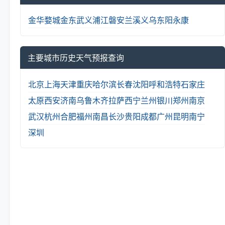
金华
婺城
金东
武义
浦江
磐安
兰溪
义乌
东阳
永康
主要城市历史天气预报查询
北京
上海
天津
重庆
哈尔滨
长春
沈阳
呼和浩特
石家庄
太原
西安
济南
乌鲁木齐
拉萨
西宁
兰州
银川
郑州
南京
武汉
杭州
合肥
福州
南昌
长沙
贵阳
成都
广州
昆明
南宁
深圳