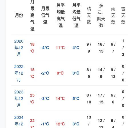
月
月平
月平
多
最
月最
晴
雨
雪
均最
均最
云、
天
天
天
月份
高
低气
阴天
高气
低气
数
数
数
气
温
数
温
温
温
2020
1
18
9 /
16 /
6 /
年12
-4℃
11℃
4℃
/
℃
9
15
7
月
3
2022
0
15
8 /
14 /
9 /
年12
-2℃
9℃
3℃
/
℃
9
9
13
月
0
2023
0
25
8 /
17 /
6 /
年12
-3℃
14℃
5℃
/
℃
10
15
6
月
0
2024
13
0
22
12 /
6 /
年12
-1℃
12℃
3℃
/
/
℃
12
4