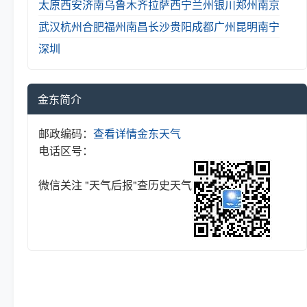
太原
西安
济南
乌鲁木齐
拉萨
西宁
兰州
银川
郑州
南京
武汉
杭州
合肥
福州
南昌
长沙
贵阳
成都
广州
昆明
南宁
深圳
金东简介
邮政编码：
查看详情
金东天气
电话区号：
微信关注 "天气后报"查历史天气