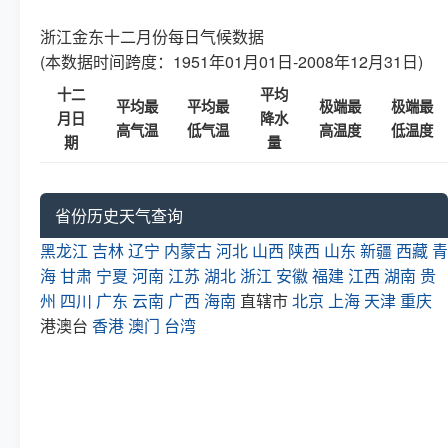
浙江金东十二月份每日气候数据
(本数据时间跨度：1951年01月01日-2008年12月31日)
十二
平均
平均最
平均最
极端最
极端最
月日
降水
高气温
低气温
高温度
低温度
期
量
省份历史天气查询
黑龙江
吉林
辽宁
内蒙古
河北
山西
陕西
山东
新疆
西藏
青
海
甘肃
宁夏
河南
江苏
湖北
浙江
安徽
福建
江西
湖南
贵
州
四川
广东
云南
广西
海南
直辖市
北京
上海
天津
重庆
港澳台
香港
澳门
台湾