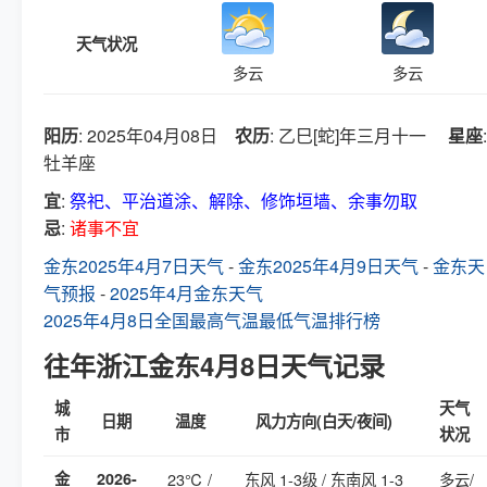
天气状况
多云
多云
阳历
: 2025年04月08日
农历
: 乙巳[蛇]年三月十一
星座
:
牡羊座
宜
:
祭祀、平治道涂、解除、修饰垣墙、余事勿取
忌
:
诸事不宜
金东2025年4月7日天气
-
金东2025年4月9日天气
-
金东天
气预报
-
2025年4月金东天气
2025年4月8日全国最高气温最低气温排行榜
往年浙江金东4月8日天气记录
城
天气
日期
温度
风力方向(白天/夜间)
市
状况
金
2026-
23℃ /
东风 1-3级 / 东南风 1-3
多云/