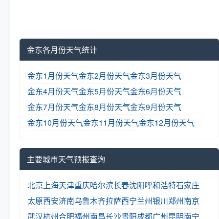
金东各月份天气统计
金东1月份天气
金东2月份天气
金东3月份天气
金东4月份天气
金东5月份天气
金东6月份天气
金东7月份天气
金东8月份天气
金东9月份天气
金东10月份天气
金东11月份天气
金东12月份天气
主要城市天气预报查询
北京
上海
天津
重庆
哈尔滨
长春
沈阳
呼和浩特
石家庄
太原
西安
济南
乌鲁木齐
拉萨
西宁
兰州
银川
郑州
南京
武汉
杭州
合肥
福州
南昌
长沙
贵阳
成都
广州
昆明
南宁