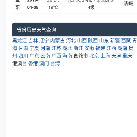
晴/晴
19℃
4级
东
04-08
省份历史天气查询
黑龙江
吉林
辽宁
内蒙古
河北
山西
陕西
山东
新疆
西藏
青
海
甘肃
宁夏
河南
江苏
湖北
浙江
安徽
福建
江西
湖南
贵
州
四川
广东
云南
广西
海南
直辖市
北京
上海
天津
重庆
港澳台
香港
澳门
台湾