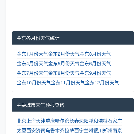
金东各月份天气统计
金东1月份天气
金东2月份天气
金东3月份天气
金东4月份天气
金东5月份天气
金东6月份天气
金东7月份天气
金东8月份天气
金东9月份天气
金东10月份天气
金东11月份天气
金东12月份天气
主要城市天气预报查询
北京
上海
天津
重庆
哈尔滨
长春
沈阳
呼和浩特
石家庄
太原
西安
济南
乌鲁木齐
拉萨
西宁
兰州
银川
郑州
南京