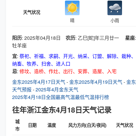
天气状况
晴
小雨
阳历
: 2025年04月18日
农历
: 乙巳[蛇]年三月廿一
星座
:
牡羊座
宜
:
祭祀、祈福、求嗣、开光、纳采、订盟、解除、栽种、
纳畜、牧养、扫舍、进人口
忌
:
修坟、造桥、作灶、出行、安葬、造屋、入宅
金东2025年4月17日天气
-
金东2025年4月19日天气
-
金东
天气预报
-
2025年4月金东天气
2025年4月18日全国最高气温最低气温排行榜
往年浙江金东4月18日天气记录
城
日期
温度
风力方向(白天/夜间)
天气状况
市