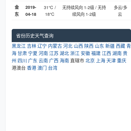
金
2019-
31℃ /
无持续风向 1-2级 / 无持
多云/多
18℃
续风向 1-2级
云
东
04-18
省份历史天气查询
黑龙江
吉林
辽宁
内蒙古
河北
山西
陕西
山东
新疆
西藏
青
海
甘肃
宁夏
河南
江苏
湖北
浙江
安徽
福建
江西
湖南
贵
州
四川
广东
云南
广西
海南
直辖市
北京
上海
天津
重庆
港澳台
香港
澳门
台湾