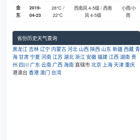
金
2019-
28℃ /
西南风 4-5级 / 西南
小雨/小
22℃
风 4-5级
雨
东
04-23
省份历史天气查询
黑龙江
吉林
辽宁
内蒙古
河北
山西
陕西
山东
新疆
西藏
青
海
甘肃
宁夏
河南
江苏
湖北
浙江
安徽
福建
江西
湖南
贵
州
四川
广东
云南
广西
海南
直辖市
北京
上海
天津
重庆
港澳台
香港
澳门
台湾