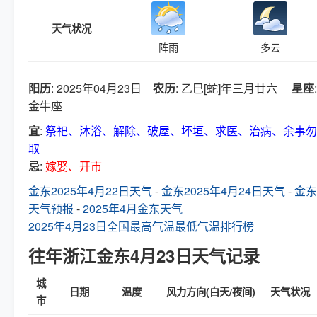
天气状况
阵雨
多云
阳历
: 2025年04月23日
农历
: 乙巳[蛇]年三月廿六
星座
:
金牛座
宜
:
祭祀、沐浴、解除、破屋、坏垣、求医、治病、余事勿
取
忌
:
嫁娶、开市
金东2025年4月22日天气
-
金东2025年4月24日天气
-
金东
天气预报
-
2025年4月金东天气
2025年4月23日全国最高气温最低气温排行榜
往年浙江金东4月23日天气记录
城
日期
温度
风力方向(白天/夜间)
天气状况
市