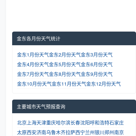
金东各月份天气统计
金东1月份天气
金东2月份天气
金东3月份天气
金东4月份天气
金东5月份天气
金东6月份天气
金东7月份天气
金东8月份天气
金东9月份天气
金东10月份天气
金东11月份天气
金东12月份天气
主要城市天气预报查询
北京
上海
天津
重庆
哈尔滨
长春
沈阳
呼和浩特
石家庄
太原
西安
济南
乌鲁木齐
拉萨
西宁
兰州
银川
郑州
南京