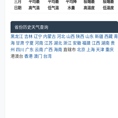
三月
平均最
平均最
平均降
极端最
极端最
日期
高气温
低气温
水量
高温度
低温度
省份历史天气查询
黑龙江
吉林
辽宁
内蒙古
河北
山西
陕西
山东
新疆
西藏
青
海
甘肃
宁夏
河南
江苏
湖北
浙江
安徽
福建
江西
湖南
贵
州
四川
广东
云南
广西
海南
直辖市
北京
上海
天津
重庆
港澳台
香港
澳门
台湾