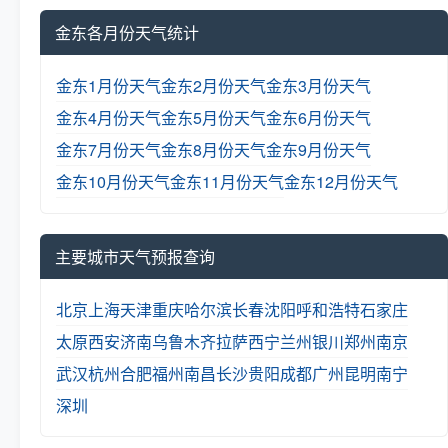
金东各月份天气统计
金东1月份天气
金东2月份天气
金东3月份天气
金东4月份天气
金东5月份天气
金东6月份天气
金东7月份天气
金东8月份天气
金东9月份天气
金东10月份天气
金东11月份天气
金东12月份天气
主要城市天气预报查询
北京
上海
天津
重庆
哈尔滨
长春
沈阳
呼和浩特
石家庄
太原
西安
济南
乌鲁木齐
拉萨
西宁
兰州
银川
郑州
南京
武汉
杭州
合肥
福州
南昌
长沙
贵阳
成都
广州
昆明
南宁
深圳