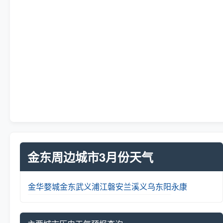
金东周边城市3月份天气
金华
婺城
金东
武义
浦江
磐安
兰溪
义乌
东阳
永康