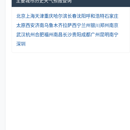
主要城市历史天气预报查询
北京
上海
天津
重庆
哈尔滨
长春
沈阳
呼和浩特
石家庄
太原
西安
济南
乌鲁木齐
拉萨
西宁
兰州
银川
郑州
南京
武汉
杭州
合肥
福州
南昌
长沙
贵阳
成都
广州
昆明
南宁
深圳