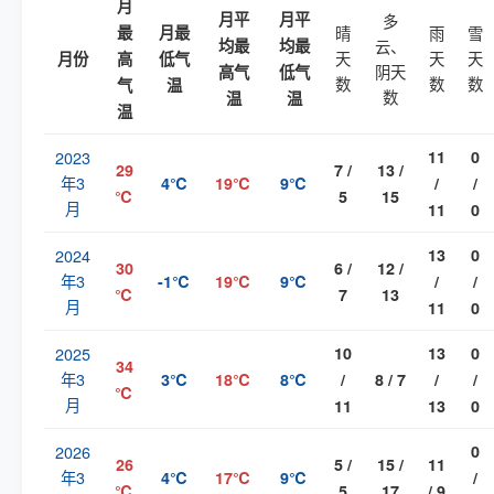
月
月平
月平
多
最
月最
晴
雨
雪
均最
均最
云、
天
天
天
月份
高
低气
阴天
高气
低气
数
数
数
气
温
数
温
温
温
2023
11
0
29
7 /
13 /
年3
4℃
19℃
9℃
/
/
℃
5
15
月
11
0
2024
13
0
30
6 /
12 /
年3
-1℃
19℃
9℃
/
/
℃
7
13
月
11
0
2025
10
13
0
34
年3
3℃
18℃
8℃
/
8 / 7
/
/
℃
月
11
13
0
2026
0
26
5 /
15 /
11
年3
4℃
17℃
9℃
/
℃
5
17
/ 9