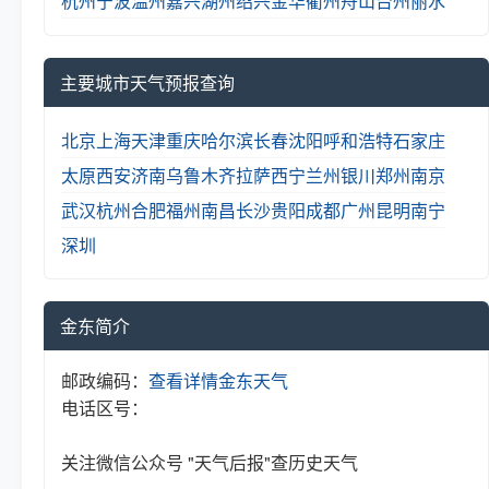
杭州
宁波
温州
嘉兴
湖州
绍兴
金华
衢州
舟山
台州
丽水
主要城市天气预报查询
北京
上海
天津
重庆
哈尔滨
长春
沈阳
呼和浩特
石家庄
太原
西安
济南
乌鲁木齐
拉萨
西宁
兰州
银川
郑州
南京
武汉
杭州
合肥
福州
南昌
长沙
贵阳
成都
广州
昆明
南宁
深圳
金东简介
邮政编码：
查看详情
金东天气
电话区号：
关注微信公众号 "天气后报"查历史天气