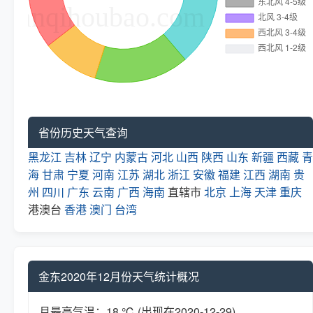
省份历史天气查询
黑龙江
吉林
辽宁
内蒙古
河北
山西
陕西
山东
新疆
西藏
青
海
甘肃
宁夏
河南
江苏
湖北
浙江
安徽
福建
江西
湖南
贵
州
四川
广东
云南
广西
海南
直辖市
北京
上海
天津
重庆
港澳台
香港
澳门
台湾
金东2020年12月份天气统计概况
月最高气温：18 ℃ (出现在2020-12-29)