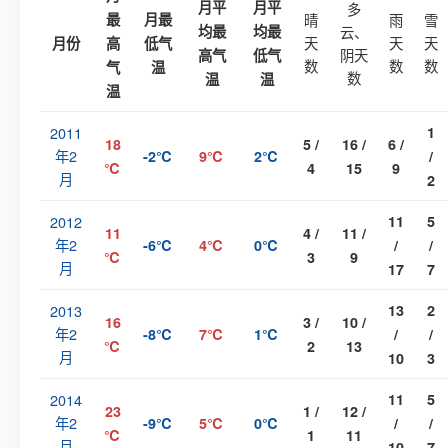
月平
月平
多
最
月最
晴
雨
雪
均最
均最
云、
天
天
天
月份
高
低气
阴天
高气
低气
数
数
数
气
温
数
温
温
温
2011
1
18
5 /
16 /
6 /
年2
-2℃
9℃
2℃
/
℃
4
15
9
月
2
2012
11
5
11
4 /
11 /
年2
-6℃
4℃
0℃
/
/
℃
3
9
月
17
7
2013
13
2
16
3 /
10 /
年2
-8℃
7℃
1℃
/
/
℃
2
13
月
10
3
2014
11
5
23
1 /
12 /
年2
-9℃
5℃
0℃
/
/
℃
1
11
月
10
7