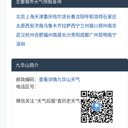
主要城市天气预报查询
北京
上海
天津
重庆
哈尔滨
长春
沈阳
呼和浩特
石家庄
太原
西安
济南
乌鲁木齐
拉萨
西宁
兰州
银川
郑州
南京
武汉
杭州
合肥
福州
南昌
长沙
贵阳
成都
广州
昆明
南宁
深圳
九华山简介
邮政编码：
查看详情
九华山天气
电话区号：
微信关注 "天气后报"查历史天气