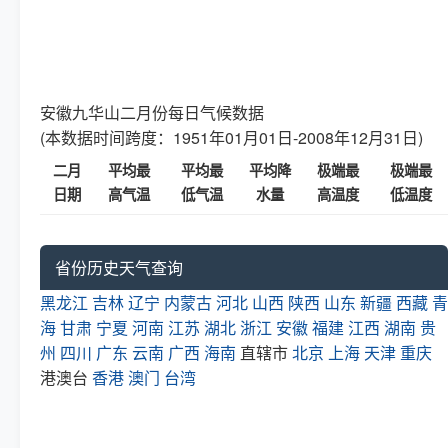
安徽九华山二月份每日气候数据
(本数据时间跨度：1951年01月01日-2008年12月31日)
二月
平均最
平均最
平均降
极端最
极端最
日期
高气温
低气温
水量
高温度
低温度
省份历史天气查询
黑龙江
吉林
辽宁
内蒙古
河北
山西
陕西
山东
新疆
西藏
青
海
甘肃
宁夏
河南
江苏
湖北
浙江
安徽
福建
江西
湖南
贵
州
四川
广东
云南
广西
海南
直辖市
北京
上海
天津
重庆
港澳台
香港
澳门
台湾