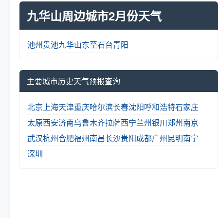
九华山周边城市2月份天气
池州
贵池
九华山
东至
石台
青阳
主要城市历史天气预报查询
北京
上海
天津
重庆
哈尔滨
长春
沈阳
呼和浩特
石家庄
太原
西安
济南
乌鲁木齐
拉萨
西宁
兰州
银川
郑州
南京
武汉
杭州
合肥
福州
南昌
长沙
贵阳
成都
广州
昆明
南宁
深圳