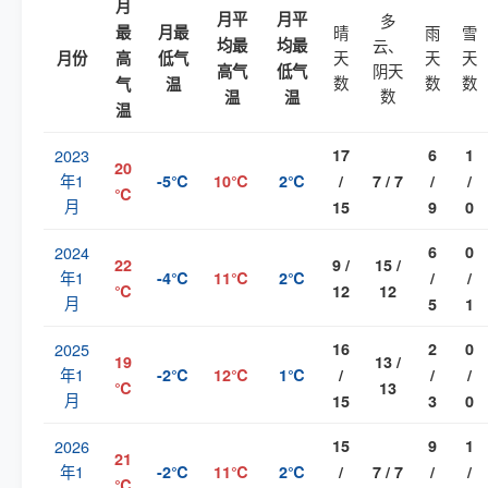
月
月平
月平
多
最
月最
晴
雨
雪
均最
均最
云、
天
天
天
月份
高
低气
阴天
高气
低气
数
数
数
气
温
数
温
温
温
2023
17
6
1
20
年1
-5℃
10℃
2℃
/
7 / 7
/
/
℃
月
15
9
0
2024
6
0
22
9 /
15 /
年1
-4℃
11℃
2℃
/
/
℃
12
12
月
5
1
2025
16
2
0
19
13 /
年1
-2℃
12℃
1℃
/
/
/
℃
13
月
15
3
0
2026
15
9
1
21
年1
-2℃
11℃
2℃
/
7 / 7
/
/
℃