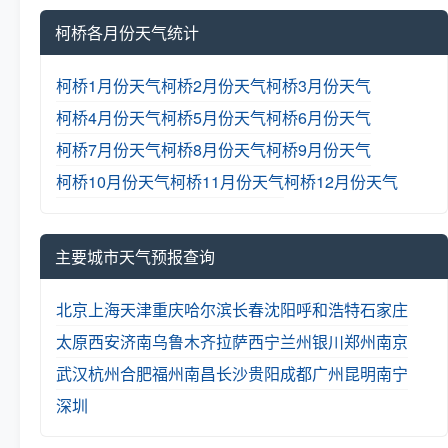
柯桥各月份天气统计
柯桥1月份天气
柯桥2月份天气
柯桥3月份天气
柯桥4月份天气
柯桥5月份天气
柯桥6月份天气
柯桥7月份天气
柯桥8月份天气
柯桥9月份天气
柯桥10月份天气
柯桥11月份天气
柯桥12月份天气
主要城市天气预报查询
北京
上海
天津
重庆
哈尔滨
长春
沈阳
呼和浩特
石家庄
太原
西安
济南
乌鲁木齐
拉萨
西宁
兰州
银川
郑州
南京
武汉
杭州
合肥
福州
南昌
长沙
贵阳
成都
广州
昆明
南宁
深圳