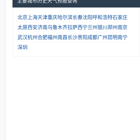
主要城市历史天气预报查询
北京
上海
天津
重庆
哈尔滨
长春
沈阳
呼和浩特
石家庄
太原
西安
济南
乌鲁木齐
拉萨
西宁
兰州
银川
郑州
南京
武汉
杭州
合肥
福州
南昌
长沙
贵阳
成都
广州
昆明
南宁
深圳