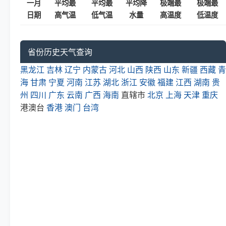
一月
平均最
平均最
平均降
极端最
极端最
日期
高气温
低气温
水量
高温度
低温度
省份历史天气查询
黑龙江
吉林
辽宁
内蒙古
河北
山西
陕西
山东
新疆
西藏
青
海
甘肃
宁夏
河南
江苏
湖北
浙江
安徽
福建
江西
湖南
贵
州
四川
广东
云南
广西
海南
直辖市
北京
上海
天津
重庆
港澳台
香港
澳门
台湾