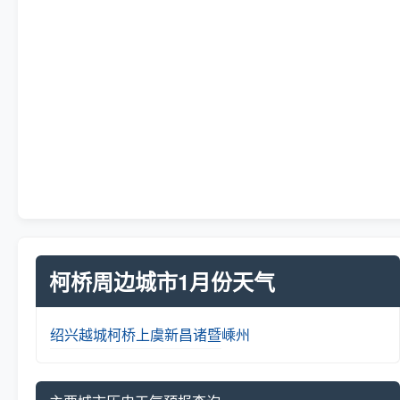
柯桥周边城市1月份天气
绍兴
越城
柯桥
上虞
新昌
诸暨
嵊州