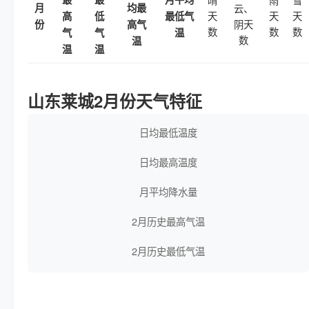
月
均最
云、
天
天
天
高
低
最低气
阴天
份
高气
数
数
数
气
气
温
数
温
温
温
山东莱城2月份天气特征
日均最低温度
日均最高温度
月平均降水量
2月历史最高气温
2月历史最低气温