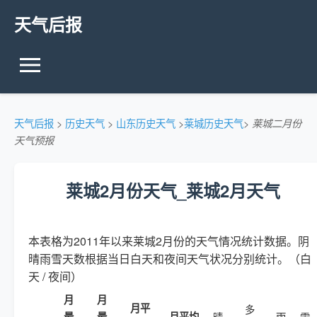
天气后报
天气后报
>
历史天气
>
山东历史天气
>
莱城历史天气
>
莱城二月份
天气预报
莱城2月份天气_莱城2月天气
本表格为2011年以来莱城2月份的天气情况统计数据。阴
晴雨雪天数根据当日白天和夜间天气状况分别统计。（白
天 / 夜间）
月
月
月平
多
最
最
月平均
晴
雨
雪