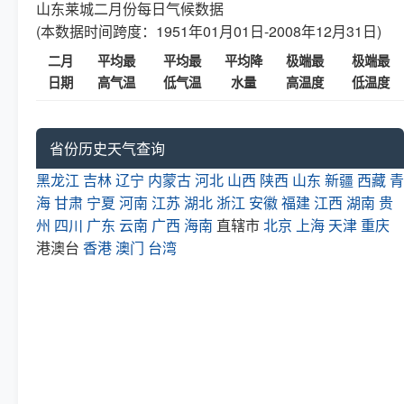
山东莱城二月份每日气候数据
(本数据时间跨度：1951年01月01日-2008年12月31日)
二月
平均最
平均最
平均降
极端最
极端最
日期
高气温
低气温
水量
高温度
低温度
省份历史天气查询
黑龙江
吉林
辽宁
内蒙古
河北
山西
陕西
山东
新疆
西藏
青
海
甘肃
宁夏
河南
江苏
湖北
浙江
安徽
福建
江西
湖南
贵
州
四川
广东
云南
广西
海南
直辖市
北京
上海
天津
重庆
港澳台
香港
澳门
台湾