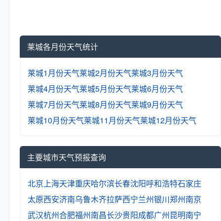
莱城各月份天气统计
莱城1月份天气
莱城2月份天气
莱城3月份天气
莱城4月份天气
莱城5月份天气
莱城6月份天气
莱城7月份天气
莱城8月份天气
莱城9月份天气
莱城10月份天气
莱城11月份天气
莱城12月份天气
主要城市天气预报查询
北京
上海
天津
重庆
哈尔滨
长春
沈阳
呼和浩特
石家庄
太原
西安
济南
乌鲁木齐
拉萨
西宁
兰州
银川
郑州
南京
武汉
杭州
合肥
福州
南昌
长沙
贵阳
成都
广州
昆明
南宁