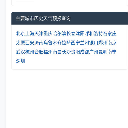
主要城市历史天气预报查询
北京
上海
天津
重庆
哈尔滨
长春
沈阳
呼和浩特
石家庄
太原
西安
济南
乌鲁木齐
拉萨
西宁
兰州
银川
郑州
南京
武汉
杭州
合肥
福州
南昌
长沙
贵阳
成都
广州
昆明
南宁
深圳