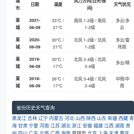
城
风力方向(白天/夜
日期
温度
天气状况
市
间)
莱
2021-
33℃ /
南风 1-2级 / 南风
多云/多
21℃
1-2级
云
城
06-09
莱
2020-
30℃ /
北风 1-2级 / 北风
多云/雷
21℃
1-2级
阵雨
城
06-09
莱
2019-
30℃ /
北风 3-4级 / 北风
多云/晴
17℃
3-4级
城
06-09
莱
2018-
26℃ /
北风 3-4级 / 北风
中雨/中
17℃
3-4级
雨
城
06-09
省份历史天气查询
黑龙江
吉林
辽宁
内蒙古
河北
山西
陕西
山东
新疆
西藏
青
海
甘肃
宁夏
河南
江苏
湖北
浙江
安徽
福建
江西
湖南
贵
州
四川
广东
云南
广西
海南
直辖市
北京
上海
天津
重庆