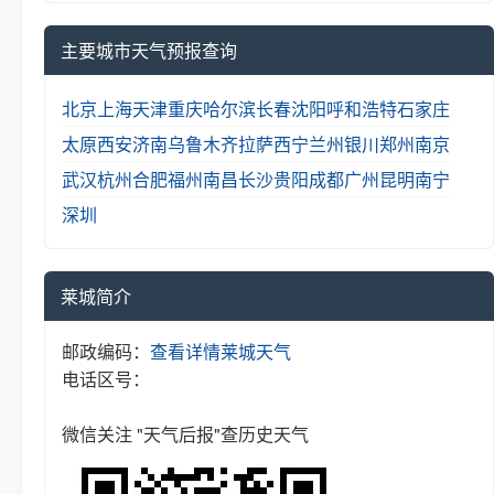
主要城市天气预报查询
北京
上海
天津
重庆
哈尔滨
长春
沈阳
呼和浩特
石家庄
太原
西安
济南
乌鲁木齐
拉萨
西宁
兰州
银川
郑州
南京
武汉
杭州
合肥
福州
南昌
长沙
贵阳
成都
广州
昆明
南宁
深圳
莱城简介
邮政编码：
查看详情
莱城天气
电话区号：
微信关注 "天气后报"查历史天气