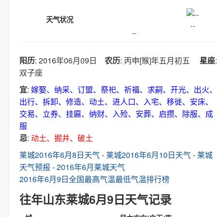
天气状况
--
--
阳历
: 2016年06月09日
农历
: 丙申[猴]年五月初五
星座
:
双子座
宜
:
嫁娶、纳采、订盟、祭祀、祈福、求嗣、开光、出火、
出行、拆卸、修造、动土、进人口、入宅、移徙、安床、
交易、立券、挂匾、纳财、入殓、安葬、启攒、除服、成
服
忌
:
动土、掘井、破土
莱城2016年6月8日天气
-
莱城2016年6月10日天气
-
莱城
天气预报
-
2016年6月莱城天气
2016年6月9日全国最高气温最低气温排行榜
往年山东莱城6月9日天气记录