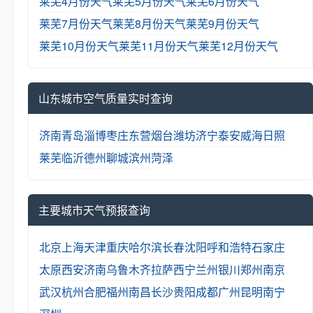
莱芜4月份天气
莱芜5月份天气
莱芜6月份天气
莱芜7月份天气
莱芜8月份天气
莱芜9月份天气
莱芜10月份天气
莱芜11月份天气
莱芜12月份天气
山东城市空气质量实时查询
济南
青岛
淄博
枣庄
东营
烟台
潍坊
济宁
泰安
威海
日照
莱芜
临沂
德州
聊城
滨州
菏泽
主要城市天气预报查询
北京
上海
天津
重庆
哈尔滨
长春
沈阳
呼和浩特
石家庄
太原
西安
济南
乌鲁木齐
拉萨
西宁
兰州
银川
郑州
南京
武汉
杭州
合肥
福州
南昌
长沙
贵阳
成都
广州
昆明
南宁