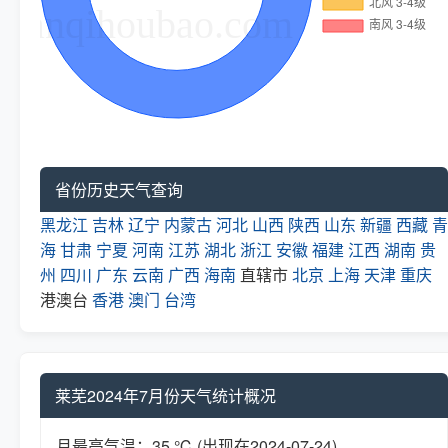
省份历史天气查询
黑龙江
吉林
辽宁
内蒙古
河北
山西
陕西
山东
新疆
西藏
青
海
甘肃
宁夏
河南
江苏
湖北
浙江
安徽
福建
江西
湖南
贵
州
四川
广东
云南
广西
海南
直辖市
北京
上海
天津
重庆
港澳台
香港
澳门
台湾
莱芜2024年7月份天气统计概况
月最高气温：35 ℃ (出现在2024-07-24)