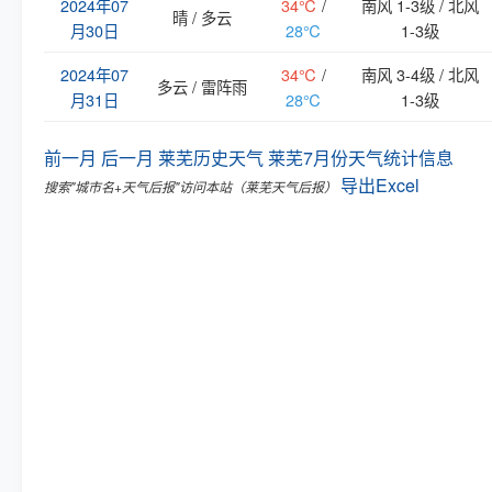
2024年07
34℃
/
南风 1-3级 / 北风
晴 / 多云
月30日
28℃
1-3级
2024年07
34℃
/
南风 3-4级 / 北风
多云 / 雷阵雨
月31日
28℃
1-3级
前一月
后一月
莱芜历史天气
莱芜7月份天气统计信息
导出Excel
搜索"城市名+天气后报"访问本站（莱芜天气后报）