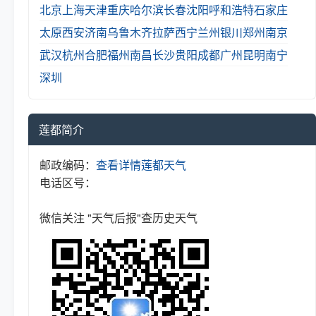
北京
上海
天津
重庆
哈尔滨
长春
沈阳
呼和浩特
石家庄
太原
西安
济南
乌鲁木齐
拉萨
西宁
兰州
银川
郑州
南京
武汉
杭州
合肥
福州
南昌
长沙
贵阳
成都
广州
昆明
南宁
深圳
莲都简介
邮政编码：
查看详情
莲都天气
电话区号：
微信关注 "天气后报"查历史天气