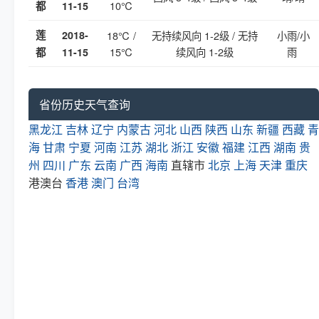
10℃
都
11-15
莲
2018-
18℃ /
无持续风向 1-2级 / 无持
小雨/小
15℃
续风向 1-2级
雨
都
11-15
省份历史天气查询
黑龙江
吉林
辽宁
内蒙古
河北
山西
陕西
山东
新疆
西藏
青
海
甘肃
宁夏
河南
江苏
湖北
浙江
安徽
福建
江西
湖南
贵
州
四川
广东
云南
广西
海南
直辖市
北京
上海
天津
重庆
港澳台
香港
澳门
台湾