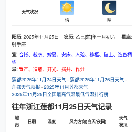
天气状况
晴
晴
阳历
: 2025年11月25日
农历
: 乙巳[蛇]年十月初六
星座
:
射手座
宜
:
合帐、裁衣、嫁娶、安床、入殓、移柩、破土、造畜椆
栖
忌
:
置产、造船、开光、掘井、作灶
莲都2025年11月24日天气
-
莲都2025年11月26日天气
-
莲都天气预报
-
2025年11月莲都天气
2025年11月25日全国最高气温最低气温排行榜
往年浙江莲都11月25日天气记录
城
天气
日期
温度
风力方向(白天/夜间)
市
状况