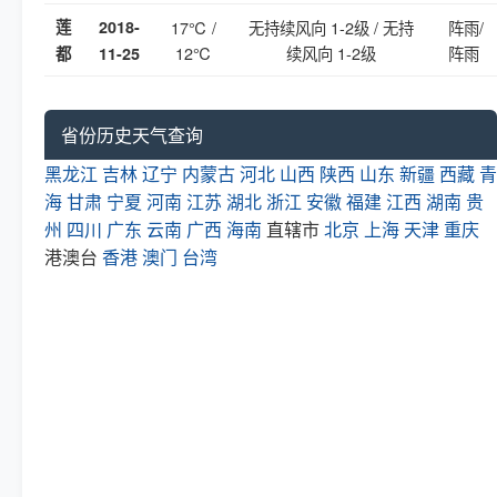
莲
2018-
17℃ /
无持续风向 1-2级 / 无持
阵雨/
12℃
续风向 1-2级
阵雨
都
11-25
省份历史天气查询
黑龙江
吉林
辽宁
内蒙古
河北
山西
陕西
山东
新疆
西藏
青
海
甘肃
宁夏
河南
江苏
湖北
浙江
安徽
福建
江西
湖南
贵
州
四川
广东
云南
广西
海南
直辖市
北京
上海
天津
重庆
港澳台
香港
澳门
台湾