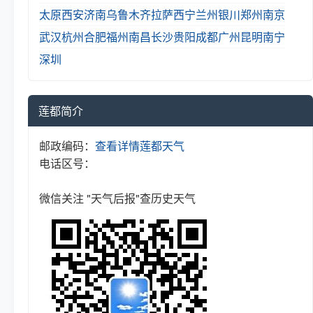
太原
西安
济南
乌鲁木齐
拉萨
西宁
兰州
银川
郑州
南京
武汉
杭州
合肥
福州
南昌
长沙
贵阳
成都
广州
昆明
南宁
深圳
莲都简介
邮政编码：
查看详情
莲都天气
电话区号：
微信关注 "天气后报"查历史天气