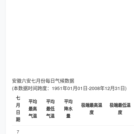
安徽六安七月份每日气候数据
(本数据时间跨度：1951年01月01日-2008年12月31日)
七
平均
平均
平均
月
极端最高温
极端最低温
最高
最低
降水
日
度
度
气温
气温
量
期
7