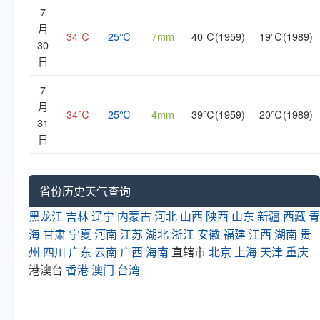
7
月
34℃
25℃
7mm
40℃(1959)
19℃(1989)
30
日
7
月
34℃
25℃
4mm
39℃(1959)
20℃(1989)
31
日
省份历史天气查询
黑龙江
吉林
辽宁
内蒙古
河北
山西
陕西
山东
新疆
西藏
青
海
甘肃
宁夏
河南
江苏
湖北
浙江
安徽
福建
江西
湖南
贵
州
四川
广东
云南
广西
海南
直辖市
北京
上海
天津
重庆
港澳台
香港
澳门
台湾