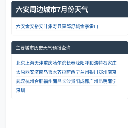
六安周边城市7月份天气
六安
金安
裕安
叶集
寿县
霍邱
舒城
金寨
霍山
主要城市历史天气预报查询
北京
上海
天津
重庆
哈尔滨
长春
沈阳
呼和浩特
石家庄
太原
西安
济南
乌鲁木齐
拉萨
西宁
兰州
银川
郑州
南京
武汉
杭州
合肥
福州
南昌
长沙
贵阳
成都
广州
昆明
南宁
深圳