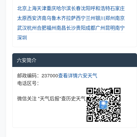
北京
上海
天津
重庆
哈尔滨
长春
沈阳
呼和浩特
石家庄
太原
西安
济南
乌鲁木齐
拉萨
西宁
兰州
银川
郑州
南京
武汉
杭州
合肥
福州
南昌
长沙
贵阳
成都
广州
昆明
南宁
深圳
六安简介
邮政编码：237000
查看详情
六安天气
电话区号：
微信关注 "天气后报"查历史天气