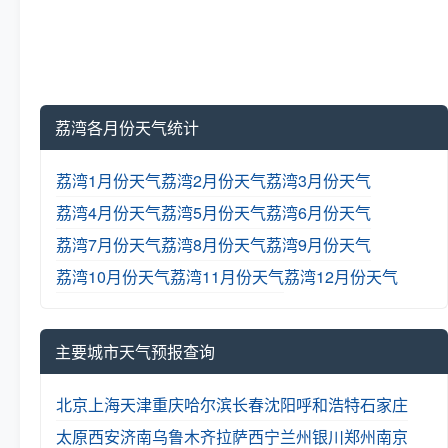
荔湾各月份天气统计
荔湾1月份天气
荔湾2月份天气
荔湾3月份天气
荔湾4月份天气
荔湾5月份天气
荔湾6月份天气
荔湾7月份天气
荔湾8月份天气
荔湾9月份天气
荔湾10月份天气
荔湾11月份天气
荔湾12月份天气
主要城市天气预报查询
北京
上海
天津
重庆
哈尔滨
长春
沈阳
呼和浩特
石家庄
太原
西安
济南
乌鲁木齐
拉萨
西宁
兰州
银川
郑州
南京