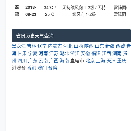
荔
2018-
34℃ /
无持续风向 1-2级 / 无持
雷阵雨/
25℃
续风向 1-2级
雷阵雨
湾
08-23
省份历史天气查询
黑龙江
吉林
辽宁
内蒙古
河北
山西
陕西
山东
新疆
西藏
青
海
甘肃
宁夏
河南
江苏
湖北
浙江
安徽
福建
江西
湖南
贵
州
四川
广东
云南
广西
海南
直辖市
北京
上海
天津
重庆
港澳台
香港
澳门
台湾