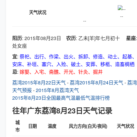
天气状况
--
--
阳历
: 2015年08月23日
农历
: 乙未[羊]年七月初十
星座
:
处女座
宜
:
祭祀、出行、作梁、出火、拆卸、修造、动土、起基、
安床、补垣、塞穴、入殓、破土、安葬、移柩、造畜椆栖
忌
:
嫁娶、入宅、斋醮、开光、针灸、掘井
荔湾2015年8月22日天气
-
荔湾2015年8月24日天气
-
荔湾
天气预报
-
2015年8月荔湾天气
2015年8月23日全国最高气温最低气温排行榜
往年广东荔湾8月23日天气记录
城
日期
温度
风力方向(白天/夜间)
天气状况
市