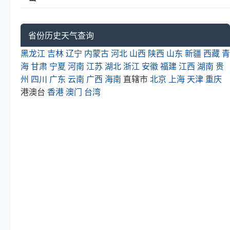
省份历史天气查询
黑龙江
吉林
辽宁
内蒙古
河北
山西
陕西
山东
新疆
西藏
青
海
甘肃
宁夏
河南
江苏
湖北
浙江
安徽
福建
江西
湖南
贵
州
四川
广东
云南
广西
海南
直辖市
北京
上海
天津
重庆
港澳台
香港
澳门
台湾