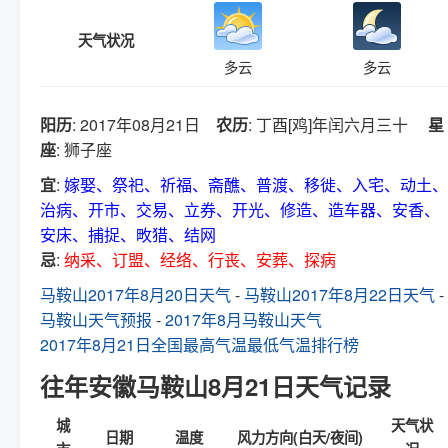
天气状况
多云
多云
阳历
: 2017年08月21日
农历
: 丁酉[鸡]年闰六月三十
星
座
: 狮子座
宜
:
嫁娶、祭祀、祈福、斋醮、普渡、移徙、入宅、动土、
治病、开市、交易、立券、开光、修造、造车器、安香、
安床、捕捉、畋猎、结网
忌
:
纳采、订盟、经络、行丧、安葬、探病
马鞍山2017年8月20日天气
-
马鞍山2017年8月22日天气
-
马鞍山天气预报
-
2017年8月马鞍山天气
2017年8月21日全国最高气温最低气温排行榜
往年安徽马鞍山8月21日天气记录
城
天气状
日期
温度
风力方向(白天/夜间)