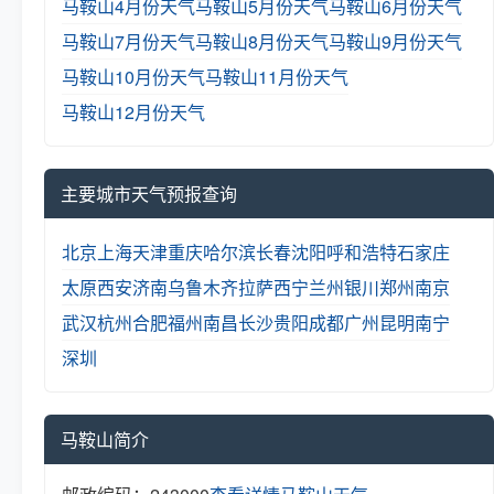
马鞍山4月份天气
马鞍山5月份天气
马鞍山6月份天气
马鞍山7月份天气
马鞍山8月份天气
马鞍山9月份天气
马鞍山10月份天气
马鞍山11月份天气
马鞍山12月份天气
主要城市天气预报查询
北京
上海
天津
重庆
哈尔滨
长春
沈阳
呼和浩特
石家庄
太原
西安
济南
乌鲁木齐
拉萨
西宁
兰州
银川
郑州
南京
武汉
杭州
合肥
福州
南昌
长沙
贵阳
成都
广州
昆明
南宁
深圳
马鞍山简介