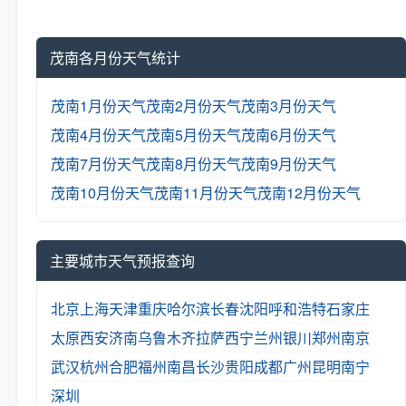
茂南各月份天气统计
茂南1月份天气
茂南2月份天气
茂南3月份天气
茂南4月份天气
茂南5月份天气
茂南6月份天气
茂南7月份天气
茂南8月份天气
茂南9月份天气
茂南10月份天气
茂南11月份天气
茂南12月份天气
主要城市天气预报查询
北京
上海
天津
重庆
哈尔滨
长春
沈阳
呼和浩特
石家庄
太原
西安
济南
乌鲁木齐
拉萨
西宁
兰州
银川
郑州
南京
武汉
杭州
合肥
福州
南昌
长沙
贵阳
成都
广州
昆明
南宁
深圳