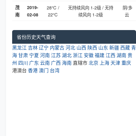
茂
2019-
28℃ /
无持续风向 1-2级 / 无持
阴/多
22℃
续风向 1-2级
云
南
02-08
省份历史天气查询
黑龙江
吉林
辽宁
内蒙古
河北
山西
陕西
山东
新疆
西藏
青
海
甘肃
宁夏
河南
江苏
湖北
浙江
安徽
福建
江西
湖南
贵
州
四川
广东
云南
广西
海南
直辖市
北京
上海
天津
重庆
港澳台
香港
澳门
台湾