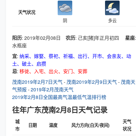
天气状况
阴
多云
阳历
: 2019年02月08日
农历
: 己亥[猪]年正月初四
星座
:
水瓶座
宜
:
纳采、嫁娶、祭祀、祈福、出行、开市、会亲友、动
土、破土、启攒
忌
:
移徙、入宅、出火、安门、安葬
茂南2019年2月7日天气
-
茂南2019年2月9日天气
-
茂南天
气预报
-
2019年2月茂南天气
2019年2月8日全国最高气温最低气温排行榜
往年广东茂南2月8日天气记录
城
天气
日期
温度
风力方向(白天/夜间)
市
状况