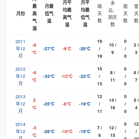
月平
月平
多
最
月最
晴
雨
雪
均最
均最
云、
天
天
天
月份
高
低气
阴天
高气
低气
数
数
数
气
温
数
温
温
温
2011
19
0
-6
10 /
2 /
年12
-27℃
-9℃
-20℃
/
/
℃
9
3
月
19
0
2012
15
0
-6
8 /
8 /
年12
-33℃
-12℃
-22℃
/
/
℃
11
7
月
13
0
2013
12
0
2
14 /
5 /
年12
-25℃
-8℃
-19℃
/
/
℃
16
4
月
11
0
2014
0
12
-3
7 /
12 /
年12
-28℃
-10℃
-19℃
/
/
℃
6
15
月
0
10