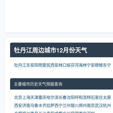
牡丹江周边城市12月份天气
牡丹江
东安
阳明
爱民
西安
林口
绥芬河
海林
宁安
穆棱
东宁
主要城市历史天气预报查询
北京
上海
天津
重庆
哈尔滨
长春
沈阳
呼和浩特
石家庄
太原
西安
济南
乌鲁木齐
拉萨
西宁
兰州
银川
郑州
南京
武汉
杭州