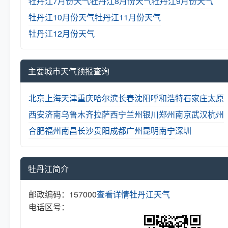
牡丹江7月份天气
牡丹江8月份天气
牡丹江9月份天气
牡丹江10月份天气
牡丹江11月份天气
牡丹江12月份天气
主要城市天气预报查询
北京
上海
天津
重庆
哈尔滨
长春
沈阳
呼和浩特
石家庄
太原
西安
济南
乌鲁木齐
拉萨
西宁
兰州
银川
郑州
南京
武汉
杭州
合肥
福州
南昌
长沙
贵阳
成都
广州
昆明
南宁
深圳
牡丹江简介
邮政编码：157000
查看详情
牡丹江天气
电话区号：