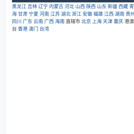
黑龙江
吉林
辽宁
内蒙古
河北
山西
陕西
山东
新疆
西藏
青
海
甘肃
宁夏
河南
江苏
湖北
浙江
安徽
福建
江西
湖南
贵
四川
广东
云南
广西
海南
直辖市
北京
上海
天津
重庆
港澳
台
香港
澳门
台湾