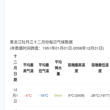
黑龙江牡丹江十二月份每日气候数据
(本数据时间跨度：1951年01月01日-2008年12月31日)
十
二
平均
平均最
平均最
极端最高温
极端最低温
月
降水
高气温
低气温
度
度
日
量
期
12
月1
-4℃
-16℃
0mm
9℃(2008)
-28℃(1977)
日