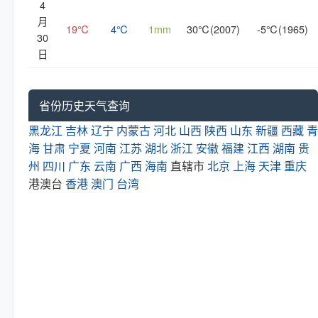
4
月
19℃
4℃
1mm
30℃(2007)
-5℃(1965)
30
日
省份历史天气查询
黑龙江
吉林
辽宁
内蒙古
河北
山西
陕西
山东
新疆
西藏
青
海
甘肃
宁夏
河南
江苏
湖北
浙江
安徽
福建
江西
湖南
贵
州
四川
广东
云南
广西
海南
直辖市
北京
上海
天津
重庆
港澳台
香港
澳门
台湾