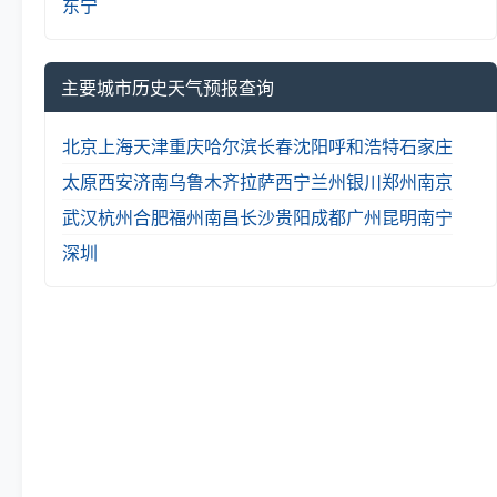
东宁
主要城市历史天气预报查询
北京
上海
天津
重庆
哈尔滨
长春
沈阳
呼和浩特
石家庄
太原
西安
济南
乌鲁木齐
拉萨
西宁
兰州
银川
郑州
南京
武汉
杭州
合肥
福州
南昌
长沙
贵阳
成都
广州
昆明
南宁
深圳