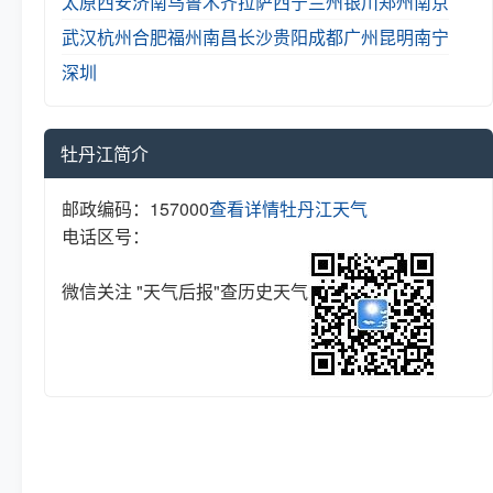
太原
西安
济南
乌鲁木齐
拉萨
西宁
兰州
银川
郑州
南京
武汉
杭州
合肥
福州
南昌
长沙
贵阳
成都
广州
昆明
南宁
深圳
牡丹江简介
邮政编码：157000
查看详情
牡丹江天气
电话区号：
微信关注 "天气后报"查历史天气