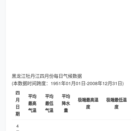
黑龙江牡丹江四月份每日气候数据
(本数据时间跨度：1951年01月01日-2008年12月31日)
四
平均
平均
平均
月
极端最高温
极端最低温
最高
最低
降水
日
度
度
气温
气温
量
期
4