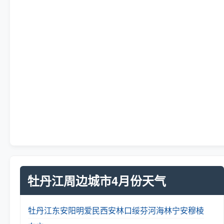
牡丹江周边城市4月份天气
牡丹江
东安
阳明
爱民
西安
林口
绥芬河
海林
宁安
穆棱