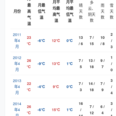
月平
月平
多
最
月最
晴
雨
雪
均最
均最
云、
天
天
天
月份
高
低气
阴天
高气
低气
数
数
数
气
温
数
温
温
温
2011
2
23
13
7 /
10
年4
-6℃
12℃
0℃
/
℃
/ 6
15
/ 8
月
3
2012
1
26
7 /
13 /
9 /
年4
-9℃
13℃
1℃
/
℃
5
18
7
月
0
2013
3
22
7 /
14 /
7 /
年4
-4℃
9℃
0℃
/
℃
3
18
9
月
4
2014
16
3
26
7 /
6 /
年4
-6℃
15℃
1℃
/
/
℃
12
4
月
14
1