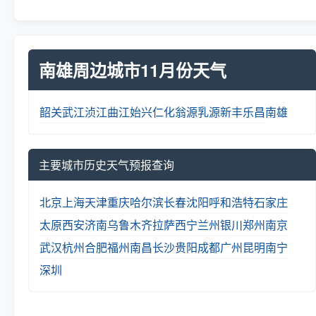
南雄周边城市11月份天气
韶关
武江
浈江
曲江
始兴
仁化
翁源
乳源
新丰
乐昌
南雄
主要城市历史天气预报查询
北京
上海
天津
重庆
哈尔滨
长春
沈阳
呼和浩特
石家庄
太原
西安
济南
乌鲁木齐
拉萨
西宁
兰州
银川
郑州
南京
武汉
杭州
合肥
福州
南昌
长沙
贵阳
成都
广州
昆明
南宁
深圳