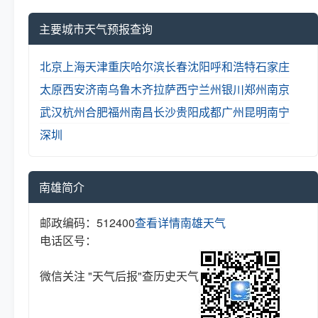
主要城市天气预报查询
北京
上海
天津
重庆
哈尔滨
长春
沈阳
呼和浩特
石家庄
太原
西安
济南
乌鲁木齐
拉萨
西宁
兰州
银川
郑州
南京
武汉
杭州
合肥
福州
南昌
长沙
贵阳
成都
广州
昆明
南宁
深圳
南雄简介
邮政编码：512400
查看详情
南雄天气
电话区号：
微信关注 "天气后报"查历史天气