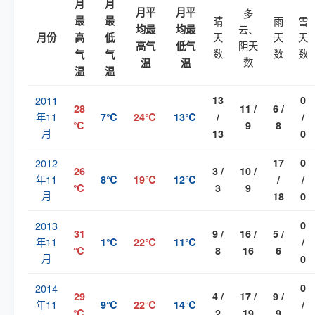
月
月
月平
月平
多
最
最
晴
雨
雪
均最
均最
云、
天
天
天
月份
高
低
阴天
高气
低气
数
数
数
气
气
数
温
温
温
温
2011
13
0
28
11 /
6 /
年11
7℃
24℃
13℃
/
/
℃
9
8
月
13
0
2012
17
0
26
3 /
10 /
年11
8℃
19℃
12℃
/
/
℃
3
9
月
18
0
2013
0
31
9 /
16 /
5 /
年11
1℃
22℃
11℃
/
℃
8
16
6
月
0
2014
0
29
4 /
17 /
9 /
年11
9℃
22℃
14℃
/
℃
2
19
9