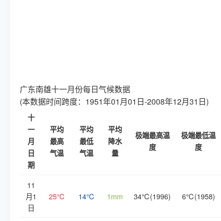
广东南雄十一月份每日气候数据
(本数据时间跨度：1951年01月01日-2008年12月31日)
十
一
平均
平均
平均
极端最高温
极端最低温
月
最高
最低
降水
度
度
日
气温
气温
量
期
11
月1
25℃
14℃
1mm
34℃(1996)
6℃(1958)
日