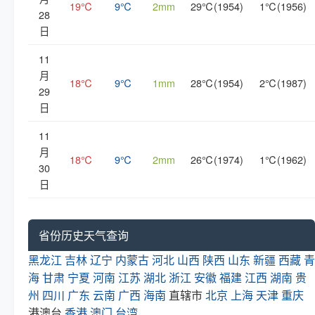
19℃
9℃
2mm
29℃(1954)
1℃(1956)
28
日
11
月
18℃
9℃
1mm
28℃(1954)
2℃(1987)
29
日
11
月
18℃
9℃
2mm
26℃(1974)
1℃(1962)
30
日
省份历史天气查询
黑龙江
吉林
辽宁
内蒙古
河北
山西
陕西
山东
新疆
西藏
青
海
甘肃
宁夏
河南
江苏
湖北
浙江
安徽
福建
江西
湖南
贵
州
四川
广东
云南
广西
海南
直辖市
北京
上海
天津
重庆
港澳台
香港
澳门
台湾