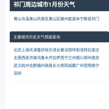
祁门周边城市1月份天气
黄山
屯溪
黄山风景区
黄山区
徽州
歙县
休宁
黟县
祁门
主要城市历史天气预报查询
北京
上海
天津
重庆
哈尔滨
长春
沈阳
呼和浩特
石家庄
太原
西安
济南
乌鲁木齐
拉萨
西宁
兰州
银川
郑州
南京
武汉
杭州
合肥
福州
南昌
长沙
贵阳
成都
广州
昆明
南宁
深圳