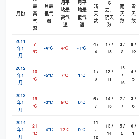
月平
月平
多
最
月最
晴
雨
雪
均最
均最
云、
天
天
天
月份
高
低气
阴天
高气
低气
数
数
数
气
温
数
温
温
温
2011
7
4 /
17 /
3 /
9 /
年1
-4℃
4℃
-1℃
℃
4
15
3
12
月
2012
15
10
1 /
13 /
4 /
年1
-5℃
7℃
1℃
/
℃
3
11
5
月
16
2013
19
6 /
14 /
7 /
3 /
年1
-3℃
9℃
0℃
℃
7
13
7
6
月
2014
11
21
13 /
5 /
0 /
年1
-4℃
12℃
0℃
/
℃
14
5
1
月
12