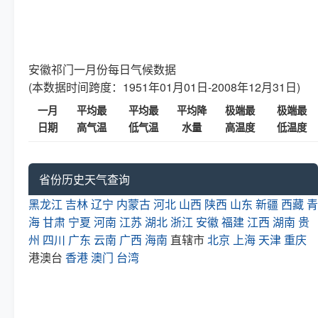
安徽祁门一月份每日气候数据
(本数据时间跨度：1951年01月01日-2008年12月31日)
一月
平均最
平均最
平均降
极端最
极端最
日期
高气温
低气温
水量
高温度
低温度
省份历史天气查询
黑龙江
吉林
辽宁
内蒙古
河北
山西
陕西
山东
新疆
西藏
青
海
甘肃
宁夏
河南
江苏
湖北
浙江
安徽
福建
江西
湖南
贵
州
四川
广东
云南
广西
海南
直辖市
北京
上海
天津
重庆
港澳台
香港
澳门
台湾