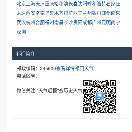
北京
上海
天津
重庆
哈尔滨
长春
沈阳
呼和浩特
石家庄
太原
西安
济南
乌鲁木齐
拉萨
西宁
兰州
银川
郑州
南京
武汉
杭州
合肥
福州
南昌
长沙
贵阳
成都
广州
昆明
南宁
深圳
祁门简介
邮政编码：245600
查看详情
祁门天气
电话区号：
微信关注 "天气后报"查历史天气