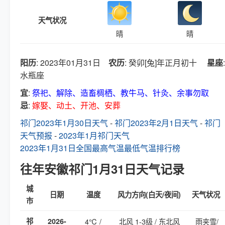
天气状况
晴
晴
阳历
: 2023年01月31日
农历
: 癸卯[兔]年正月初十
星座
:
水瓶座
宜
:
祭祀、解除、造畜椆栖、教牛马、针灸、余事勿取
忌
:
嫁娶、动土、开池、安葬
祁门2023年1月30日天气
-
祁门2023年2月1日天气
-
祁门
天气预报
-
2023年1月祁门天气
2023年1月31日全国最高气温最低气温排行榜
往年安徽祁门1月31日天气记录
城
日期
温度
风力方向(白天/夜间)
天气状况
市
祁
2026-
4℃ /
北风 1-3级 / 东北风
雨夹雪/