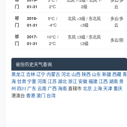
2℃
2级
云
门
01-31
祁
2018-
5℃ /
北风 <3级 / 东北风
多云/多
-4℃
<3级
云
门
01-31
祁
2017-
10℃ /
东风 ≤3级 / 东北风
多云/阴
2℃
≤3级
门
01-31
省份历史天气查询
黑龙江
吉林
辽宁
内蒙古
河北
山西
陕西
山东
新疆
西藏
青
海
甘肃
宁夏
河南
江苏
湖北
浙江
安徽
福建
江西
湖南
贵
州
四川
广东
云南
广西
海南
直辖市
北京
上海
天津
重庆
港澳台
香港
澳门
台湾