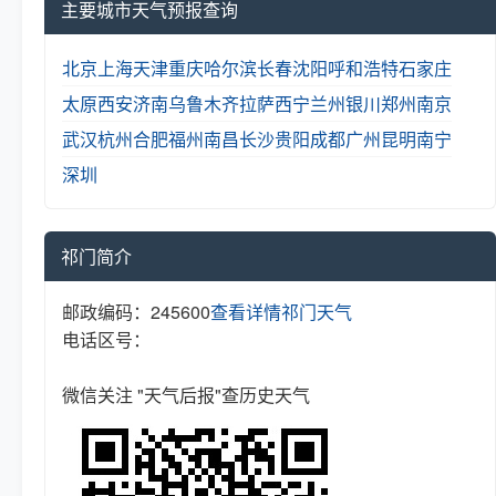
主要城市天气预报查询
北京
上海
天津
重庆
哈尔滨
长春
沈阳
呼和浩特
石家庄
太原
西安
济南
乌鲁木齐
拉萨
西宁
兰州
银川
郑州
南京
武汉
杭州
合肥
福州
南昌
长沙
贵阳
成都
广州
昆明
南宁
深圳
祁门简介
邮政编码：245600
查看详情
祁门天气
电话区号：
微信关注 "天气后报"查历史天气