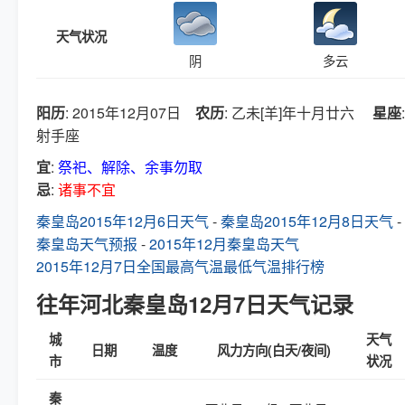
天气状况
阴
多云
阳历
: 2015年12月07日
农历
: 乙未[羊]年十月廿六
星座
:
射手座
宜
:
祭祀、解除、余事勿取
忌
:
诸事不宜
秦皇岛2015年12月6日天气
-
秦皇岛2015年12月8日天气
-
秦皇岛天气预报
-
2015年12月秦皇岛天气
2015年12月7日全国最高气温最低气温排行榜
往年河北秦皇岛12月7日天气记录
城
天气
日期
温度
风力方向(白天/夜间)
市
状况
秦