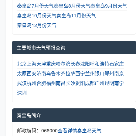
秦皇岛7月份天气
秦皇岛8月份天气
秦皇岛9月份天气
秦皇岛10月份天气
秦皇岛11月份天气
秦皇岛12月份天气
主要城市天气预报查询
北京
上海
天津
重庆
哈尔滨
长春
沈阳
呼和浩特
石家庄
太原
西安
济南
乌鲁木齐
拉萨
西宁
兰州
银川
郑州
南京
武汉
杭州
合肥
福州
南昌
长沙
贵阳
成都
广州
昆明
南宁
深圳
秦皇岛简介
邮政编码：066000
查看详情
秦皇岛天气