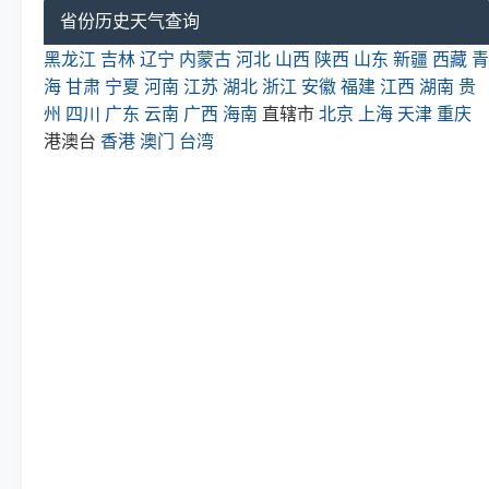
省份历史天气查询
黑龙江
吉林
辽宁
内蒙古
河北
山西
陕西
山东
新疆
西藏
青
海
甘肃
宁夏
河南
江苏
湖北
浙江
安徽
福建
江西
湖南
贵
州
四川
广东
云南
广西
海南
直辖市
北京
上海
天津
重庆
港澳台
香港
澳门
台湾