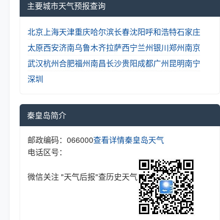
主要城市天气预报查询
北京
上海
天津
重庆
哈尔滨
长春
沈阳
呼和浩特
石家庄
太原
西安
济南
乌鲁木齐
拉萨
西宁
兰州
银川
郑州
南京
武汉
杭州
合肥
福州
南昌
长沙
贵阳
成都
广州
昆明
南宁
深圳
秦皇岛简介
邮政编码：066000
查看详情
秦皇岛天气
电话区号：
微信关注 "天气后报"查历史天气