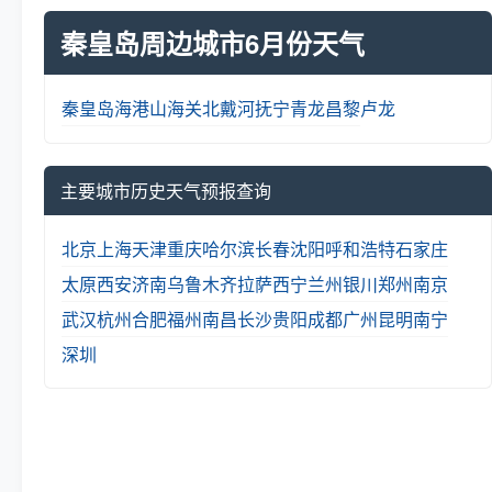
秦皇岛周边城市6月份天气
秦皇岛
海港
山海关
北戴河
抚宁
青龙
昌黎
卢龙
主要城市历史天气预报查询
北京
上海
天津
重庆
哈尔滨
长春
沈阳
呼和浩特
石家庄
太原
西安
济南
乌鲁木齐
拉萨
西宁
兰州
银川
郑州
南京
武汉
杭州
合肥
福州
南昌
长沙
贵阳
成都
广州
昆明
南宁
深圳