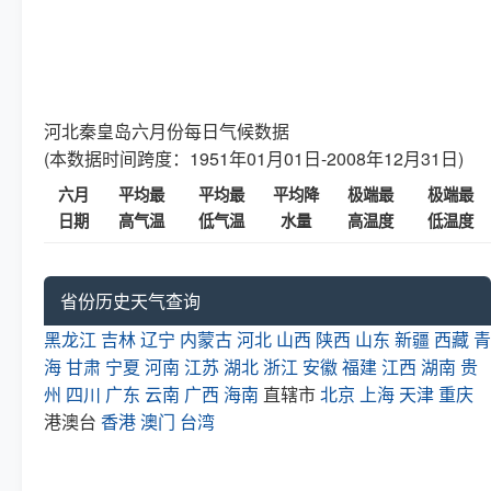
河北秦皇岛六月份每日气候数据
(本数据时间跨度：1951年01月01日-2008年12月31日)
六月
平均最
平均最
平均降
极端最
极端最
日期
高气温
低气温
水量
高温度
低温度
省份历史天气查询
黑龙江
吉林
辽宁
内蒙古
河北
山西
陕西
山东
新疆
西藏
青
海
甘肃
宁夏
河南
江苏
湖北
浙江
安徽
福建
江西
湖南
贵
州
四川
广东
云南
广西
海南
直辖市
北京
上海
天津
重庆
港澳台
香港
澳门
台湾