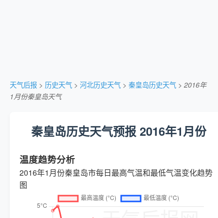
天气后报
>
历史天气
>
河北历史天气
>
秦皇岛历史天气
>
2016年
1月份秦皇岛天气
秦皇岛历史天气预报 2016年1月份
温度趋势分析
2016年1月份秦皇岛市每日最高气温和最低气温变化趋势
图