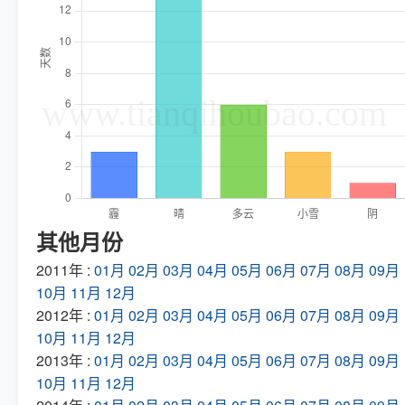
其他月份
2011年 :
01月
02月
03月
04月
05月
06月
07月
08月
09月
10月
11月
12月
2012年 :
01月
02月
03月
04月
05月
06月
07月
08月
09月
10月
11月
12月
2013年 :
01月
02月
03月
04月
05月
06月
07月
08月
09月
10月
11月
12月