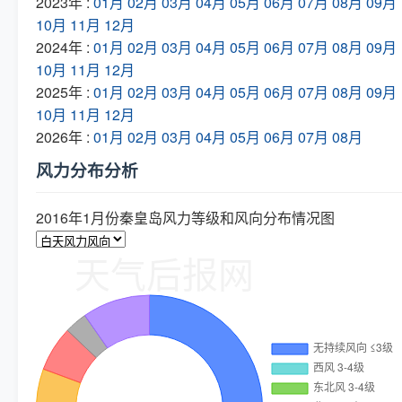
2023年 :
01月
02月
03月
04月
05月
06月
07月
08月
09月
10月
11月
12月
2024年 :
01月
02月
03月
04月
05月
06月
07月
08月
09月
10月
11月
12月
2025年 :
01月
02月
03月
04月
05月
06月
07月
08月
09月
10月
11月
12月
2026年 :
01月
02月
03月
04月
05月
06月
07月
08月
风力分布分析
2016年1月份秦皇岛风力等级和风向分布情况图