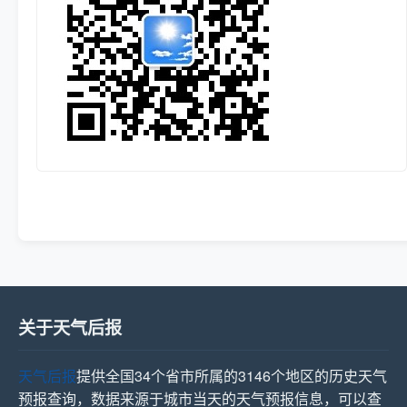
关于天气后报
天气后报
提供全国34个省市所属的3146个地区的历史天气
预报查询，数据来源于城市当天的天气预报信息，可以查