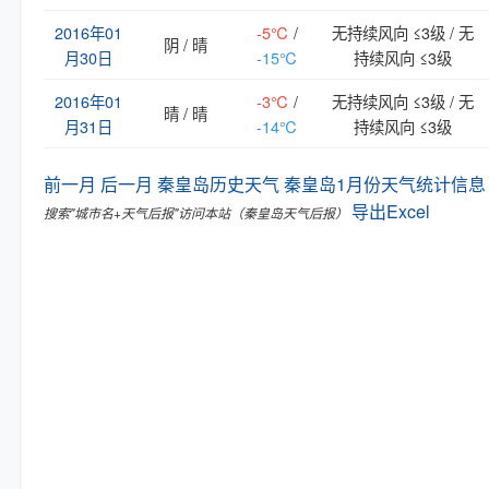
2016年01
-5℃
/
无持续风向 ≤3级 / 无
阴 / 晴
月30日
-15℃
持续风向 ≤3级
2016年01
-3℃
/
无持续风向 ≤3级 / 无
晴 / 晴
月31日
-14℃
持续风向 ≤3级
前一月
后一月
秦皇岛历史天气
秦皇岛1月份天气统计信息
导出Excel
搜索"城市名+天气后报"访问本站（秦皇岛天气后报）