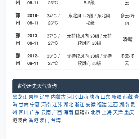
26℃
5-6级
云
州
08-11
鄞
2018-
34℃ /
东北风 1-2级 / 东北风
多云/阵
26℃
1-2级
雨
州
08-11
鄞
2013-
37℃ /
无持续风向 ≤3级 / 无持
晴/晴
27℃
续风向 ≤3级
州
08-11
鄞
2012-
33℃ /
无持续风向 ≤3级 / 无持
多云/多
27℃
续风向 ≤3级
云
州
08-11
省份历史天气查询
黑龙江
吉林
辽宁
内蒙古
河北
山西
陕西
山东
新疆
西藏
青
海
甘肃
宁夏
河南
江苏
湖北
浙江
安徽
福建
江西
湖南
贵
州
四川
广东
云南
广西
海南
直辖市
北京
上海
天津
重庆
港澳台
香港
澳门
台湾