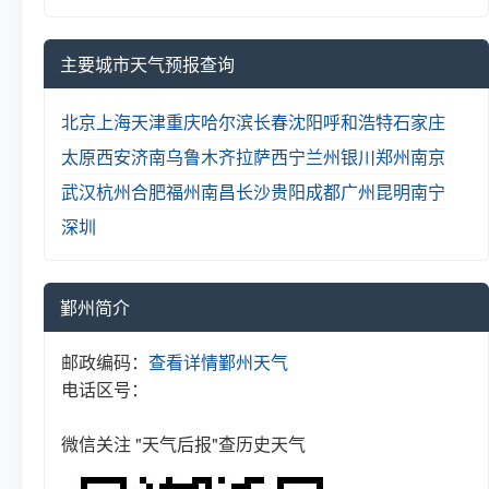
主要城市天气预报查询
北京
上海
天津
重庆
哈尔滨
长春
沈阳
呼和浩特
石家庄
太原
西安
济南
乌鲁木齐
拉萨
西宁
兰州
银川
郑州
南京
武汉
杭州
合肥
福州
南昌
长沙
贵阳
成都
广州
昆明
南宁
深圳
鄞州简介
邮政编码：
查看详情
鄞州天气
电话区号：
微信关注 "天气后报"查历史天气