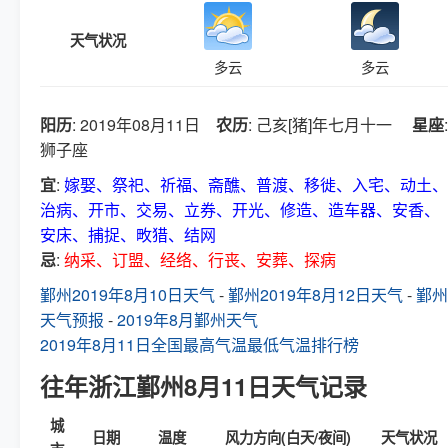
天气状况
多云
多云
阳历
: 2019年08月11日
农历
: 己亥[猪]年七月十一
星座
:
狮子座
宜
:
嫁娶、祭祀、祈福、斋醮、普渡、移徙、入宅、动土、
治病、开市、交易、立券、开光、修造、造车器、安香、
安床、捕捉、畋猎、结网
忌
:
纳采、订盟、经络、行丧、安葬、探病
鄞州2019年8月10日天气
-
鄞州2019年8月12日天气
-
鄞州
天气预报
-
2019年8月鄞州天气
2019年8月11日全国最高气温最低气温排行榜
往年浙江鄞州8月11日天气记录
城
日期
温度
风力方向(白天/夜间)
天气状况