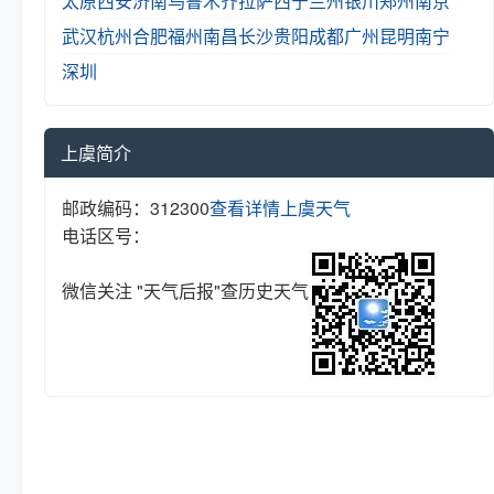
太原
西安
济南
乌鲁木齐
拉萨
西宁
兰州
银川
郑州
南京
武汉
杭州
合肥
福州
南昌
长沙
贵阳
成都
广州
昆明
南宁
深圳
上虞简介
邮政编码：312300
查看详情
上虞天气
电话区号：
微信关注 "天气后报"查历史天气