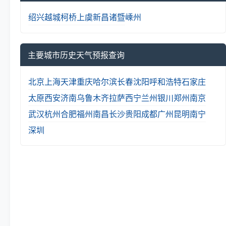
绍兴
越城
柯桥
上虞
新昌
诸暨
嵊州
主要城市历史天气预报查询
北京
上海
天津
重庆
哈尔滨
长春
沈阳
呼和浩特
石家庄
太原
西安
济南
乌鲁木齐
拉萨
西宁
兰州
银川
郑州
南京
武汉
杭州
合肥
福州
南昌
长沙
贵阳
成都
广州
昆明
南宁
深圳