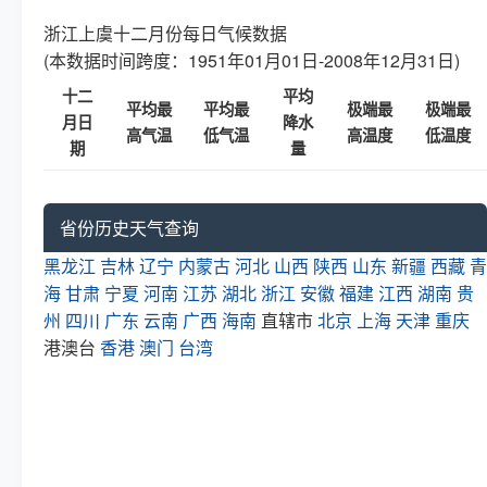
浙江上虞十二月份每日气候数据
(本数据时间跨度：1951年01月01日-2008年12月31日)
十二
平均
平均最
平均最
极端最
极端最
月日
降水
高气温
低气温
高温度
低温度
期
量
省份历史天气查询
黑龙江
吉林
辽宁
内蒙古
河北
山西
陕西
山东
新疆
西藏
青
海
甘肃
宁夏
河南
江苏
湖北
浙江
安徽
福建
江西
湖南
贵
州
四川
广东
云南
广西
海南
直辖市
北京
上海
天津
重庆
港澳台
香港
澳门
台湾