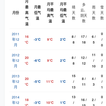
月
月平
月平
多
最
月最
晴
雨
雪
均最
均最
云、
天
天
天
月份
高
低气
阴天
高气
低气
数
数
数
气
温
数
温
温
温
2011
0
16
8 /
17 /
6 /
年12
-3℃
9℃
2℃
/
℃
8
18
5
月
0
2012
11
0
20
8 /
12 /
年12
-6℃
9℃
2℃
/
/
℃
8
12
月
10
2
2013
15
0
20
8 /
4 /
年12
-5℃
11℃
1℃
/
/
℃
11
3
月
13
1
2014
13
0
18
16 /
2 /
年12
-3℃
10℃
1℃
/
/
℃
15
2