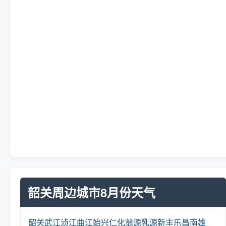
韶关周边城市8月份天气
韶关
武江
浈江
曲江
始兴
仁化
翁源
乳源
新丰
乐昌
南雄