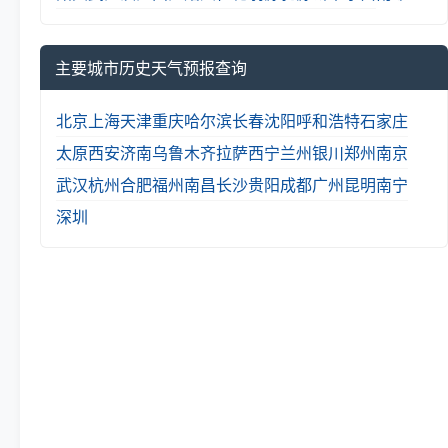
主要城市历史天气预报查询
北京
上海
天津
重庆
哈尔滨
长春
沈阳
呼和浩特
石家庄
太原
西安
济南
乌鲁木齐
拉萨
西宁
兰州
银川
郑州
南京
武汉
杭州
合肥
福州
南昌
长沙
贵阳
成都
广州
昆明
南宁
深圳