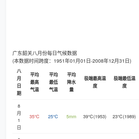
广东韶关八月份每日气候数据
(本数据时间跨度：1951年01月01日-2008年12月31日)
八
平均
平均
平均
月
极端最高温
极端最低温
最高
最低
降水
日
度
度
气温
气温
量
期
8
月
35℃
25℃
5mm
39℃(1953)
23℃(1989)
1
日