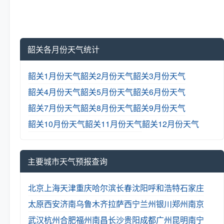
韶关各月份天气统计
韶关1月份天气
韶关2月份天气
韶关3月份天气
韶关4月份天气
韶关5月份天气
韶关6月份天气
韶关7月份天气
韶关8月份天气
韶关9月份天气
韶关10月份天气
韶关11月份天气
韶关12月份天气
主要城市天气预报查询
北京
上海
天津
重庆
哈尔滨
长春
沈阳
呼和浩特
石家庄
太原
西安
济南
乌鲁木齐
拉萨
西宁
兰州
银川
郑州
南京
武汉
杭州
合肥
福州
南昌
长沙
贵阳
成都
广州
昆明
南宁