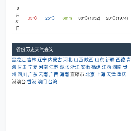
8
月
33℃
25℃
6mm
38℃(1952)
20℃(1974)
31
日
省份历史天气查询
黑龙江
吉林
辽宁
内蒙古
河北
山西
陕西
山东
新疆
西藏
青
海
甘肃
宁夏
河南
江苏
湖北
浙江
安徽
福建
江西
湖南
贵
州
四川
广东
云南
广西
海南
直辖市
北京
上海
天津
重庆
港澳台
香港
澳门
台湾