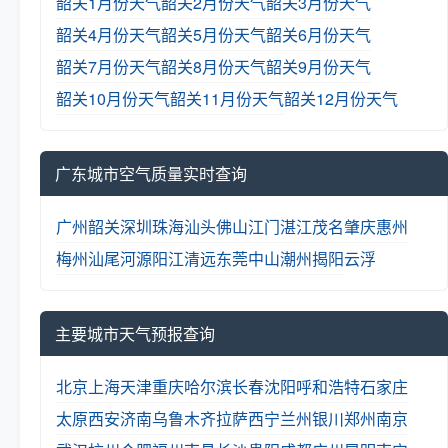
韶关1月份天气
韶关2月份天气
韶关3月份天气
韶关4月份天气
韶关5月份天气
韶关6月份天气
韶关7月份天气
韶关8月份天气
韶关9月份天气
韶关10月份天气
韶关11月份天气
韶关12月份天气
广东城市空气质量实时查询
广州
韶关
深圳
珠海
汕头
佛山
江门
湛江
茂名
肇庆
惠州
梅州
汕尾
河源
阳江
清远
东莞
中山
潮州
揭阳
云浮
主要城市天气预报查询
北京
上海
天津
重庆
哈尔滨
长春
沈阳
呼和浩特
石家庄
太原
西安
济南
乌鲁木齐
拉萨
西宁
兰州
银川
郑州
南京