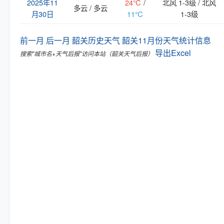
2025年11
24℃
/
北风 1-3级 / 北风
多云 / 多云
月30日
11℃
1-3级
前一月
后一月
韶关历史天气
韶关11月份天气统计信息
导出Excel
搜索"城市名+天气后报"访问本站（韶关天气后报）