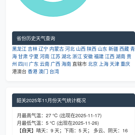
省份历史天气查询
黑龙江
吉林
辽宁
内蒙古
河北
山西
陕西
山东
新疆
西藏
青
海
甘肃
宁夏
河南
江苏
湖北
浙江
安徽
福建
江西
湖南
贵
州
四川
广东
云南
广西
海南
直辖市
北京
上海
天津
重庆
港澳台
香港
澳门
台湾
韶关2025年11月份天气统计概况
月最高气温：27 ℃ (出现在2025-11-17)
月最低气温：5 ℃ (出现在2025-11-26)
【
白天
】晴天：9 天；下雨：5 天； 多云、阴天：16