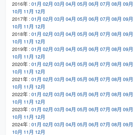
2016年 :
01月
02月
03月
04月
05月
06月
07月
08月
09月
10月
11月
12月
2017年 :
01月
02月
03月
04月
05月
06月
07月
08月
09月
10月
11月
12月
2018年 :
01月
02月
03月
04月
05月
06月
07月
08月
09月
10月
11月
12月
2019年 :
01月
02月
03月
04月
05月
06月
07月
08月
09月
10月
11月
12月
2020年 :
01月
02月
03月
04月
05月
06月
07月
08月
09月
10月
11月
12月
2021年 :
01月
02月
03月
04月
05月
06月
07月
08月
09月
10月
11月
12月
2022年 :
01月
02月
03月
04月
05月
06月
07月
08月
09月
10月
11月
12月
2023年 :
01月
02月
03月
04月
05月
06月
07月
08月
09月
10月
11月
12月
2024年 :
01月
02月
03月
04月
05月
06月
07月
08月
09月
10月
11月
12月