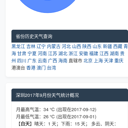
省份历史天气查询
黑龙江
吉林
辽宁
内蒙古
河北
山西
陕西
山东
新疆
西藏
青
海
甘肃
宁夏
河南
江苏
湖北
浙江
安徽
福建
江西
湖南
贵
州
四川
广东
云南
广西
海南
直辖市
北京
上海
天津
重庆
港澳台
香港
澳门
台湾
深圳2017年9月份天气统计概况
月最高气温：34 ℃ (出现在2017-09-12)
月最低气温：26 ℃ (出现在2017-09-01)
【
白天
】晴天：1 天；下雨：15 天； 多云、阴天：