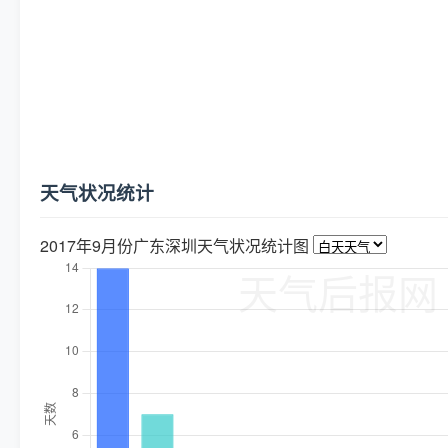
天气状况统计
2017年9月份广东深圳天气状况统计图