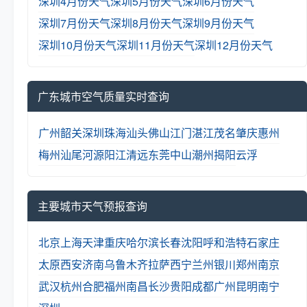
深圳4月份天气
深圳5月份天气
深圳6月份天气
深圳7月份天气
深圳8月份天气
深圳9月份天气
深圳10月份天气
深圳11月份天气
深圳12月份天气
广东城市空气质量实时查询
广州
韶关
深圳
珠海
汕头
佛山
江门
湛江
茂名
肇庆
惠州
梅州
汕尾
河源
阳江
清远
东莞
中山
潮州
揭阳
云浮
主要城市天气预报查询
北京
上海
天津
重庆
哈尔滨
长春
沈阳
呼和浩特
石家庄
太原
西安
济南
乌鲁木齐
拉萨
西宁
兰州
银川
郑州
南京
武汉
杭州
合肥
福州
南昌
长沙
贵阳
成都
广州
昆明
南宁