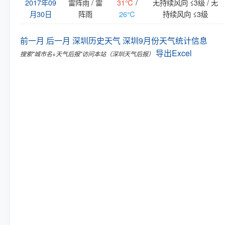
2017年09
雷阵雨 / 雷
31℃
/
无持续风向 ≤3级 / 无
月30日
阵雨
26℃
持续风向 ≤3级
前一月
后一月
深圳历史天气
深圳9月份天气统计信息
导出Excel
搜索"城市名+天气后报"访问本站（深圳天气后报）