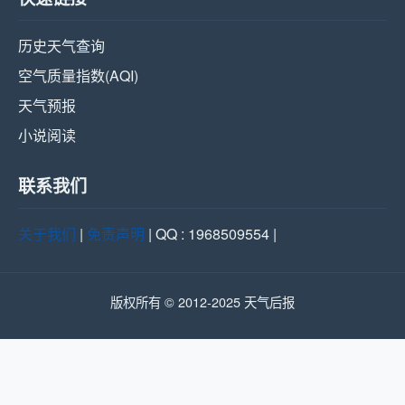
历史天气查询
空气质量指数(AQI)
天气预报
小说阅读
联系我们
关于我们
|
免责声明
| QQ : 1968509554 |
版权所有 © 2012-2025 天气后报