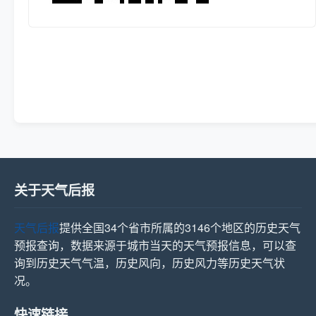
关于天气后报
天气后报
提供全国34个省市所属的3146个地区的历史天气
预报查询，数据来源于城市当天的天气预报信息，可以查
询到历史天气气温，历史风向，历史风力等历史天气状
况。
快速链接