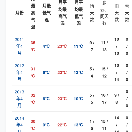
月平
月平
多
最
月最
晴
雨
雪
均最
均最
云、
天
天
天
月份
高
低气
阴天
高气
低气
数
数
数
气
温
数
温
温
温
2011
10
0
35
9 /
11 /
年4
4℃
23℃
11℃
/
/
℃
7
13
月
10
0
2012
10
0
31
5 /
15 /
年4
6℃
23℃
13℃
/
/
℃
4
12
月
14
0
2013
0
32
5 /
16 /
9 /
年4
6℃
23℃
10℃
/
℃
5
17
8
月
0
2014
14
0
30
1 /
15 /
年4
9℃
22℃
13℃
/
/
℃
5
11
月
14
0