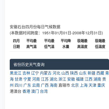
安徽石台四月份每日气候数据
(本数据时间跨度：1951年01月01日-2008年12月31日)
四月
平均最
平均最
平均降
极端最
极端最
日期
高气温
低气温
水量
高温度
低温度
省份历史天气查询
黑龙江
吉林
辽宁
内蒙古
河北
山西
陕西
山东
新疆
西藏
青
海
甘肃
宁夏
河南
江苏
湖北
浙江
安徽
福建
江西
湖南
贵
州
四川
广东
云南
广西
海南
直辖市
北京
上海
天津
重庆
港澳台
香港
澳门
台湾