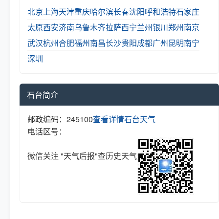
北京
上海
天津
重庆
哈尔滨
长春
沈阳
呼和浩特
石家庄
太原
西安
济南
乌鲁木齐
拉萨
西宁
兰州
银川
郑州
南京
武汉
杭州
合肥
福州
南昌
长沙
贵阳
成都
广州
昆明
南宁
深圳
石台简介
邮政编码：245100
查看详情
石台天气
电话区号：
微信关注 "天气后报"查历史天气