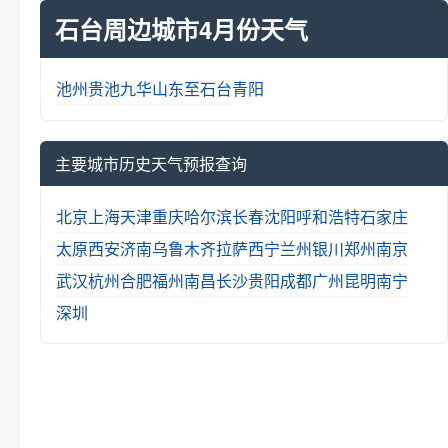
石台周边城市4月份天气
池州
贵池
九华山
东至
石台
青阳
主要城市历史天气预报查询
北京
上海
天津
重庆
哈尔滨
长春
沈阳
呼和浩特
石家庄
太原
西安
济南
乌鲁木齐
拉萨
西宁
兰州
银川
郑州
南京
武汉
杭州
合肥
福州
南昌
长沙
贵阳
成都
广州
昆明
南宁
深圳