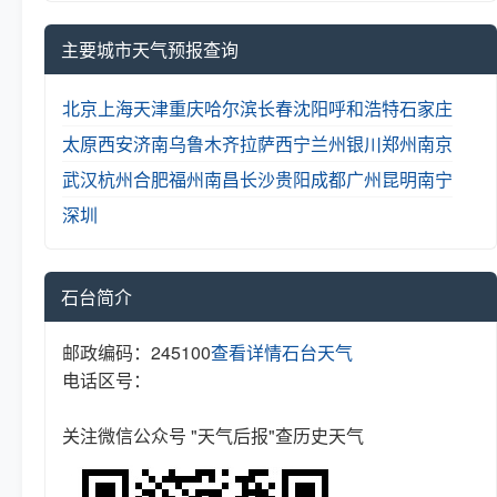
主要城市天气预报查询
北京
上海
天津
重庆
哈尔滨
长春
沈阳
呼和浩特
石家庄
太原
西安
济南
乌鲁木齐
拉萨
西宁
兰州
银川
郑州
南京
武汉
杭州
合肥
福州
南昌
长沙
贵阳
成都
广州
昆明
南宁
深圳
石台简介
邮政编码：245100
查看详情
石台天气
电话区号：
关注微信公众号 "天气后报"查历史天气