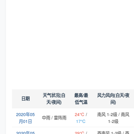
天气状况(白
最高/最
风力风向(白天/夜
日期
天/夜间)
低气温
间)
2020年05
24℃
/
南风 1-2级 / 南风
中雨 / 雷阵雨
月01日
17℃
1-2级
2020年05
29℃
/
西南风 1-2级 / 西