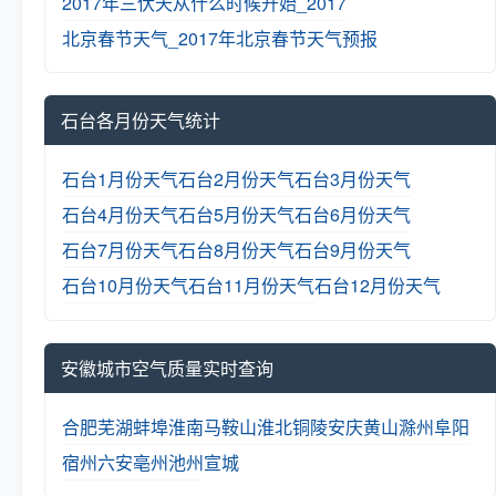
2017年三伏天从什么时候开始_2017
北京春节天气_2017年北京春节天气预报
石台各月份天气统计
石台1月份天气
石台2月份天气
石台3月份天气
石台4月份天气
石台5月份天气
石台6月份天气
石台7月份天气
石台8月份天气
石台9月份天气
石台10月份天气
石台11月份天气
石台12月份天气
安徽城市空气质量实时查询
合肥
芜湖
蚌埠
淮南
马鞍山
淮北
铜陵
安庆
黄山
滁州
阜阳
宿州
六安
亳州
池州
宣城