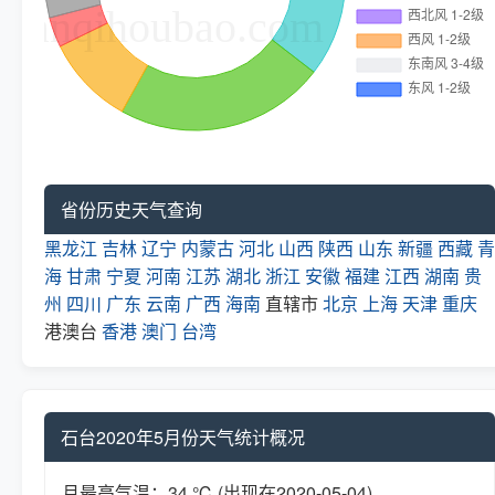
省份历史天气查询
黑龙江
吉林
辽宁
内蒙古
河北
山西
陕西
山东
新疆
西藏
青
海
甘肃
宁夏
河南
江苏
湖北
浙江
安徽
福建
江西
湖南
贵
州
四川
广东
云南
广西
海南
直辖市
北京
上海
天津
重庆
港澳台
香港
澳门
台湾
石台2020年5月份天气统计概况
月最高气温：34 ℃ (出现在2020-05-04)