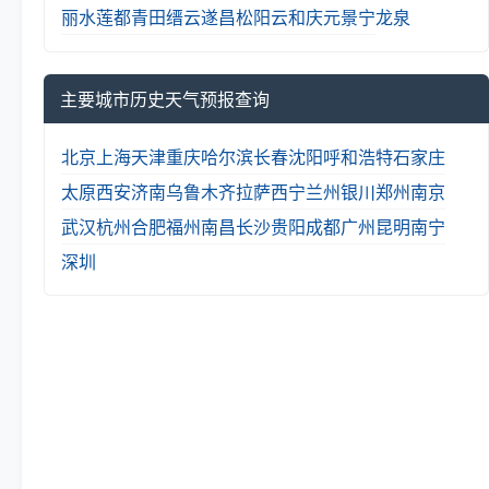
丽水
莲都
青田
缙云
遂昌
松阳
云和
庆元
景宁
龙泉
主要城市历史天气预报查询
北京
上海
天津
重庆
哈尔滨
长春
沈阳
呼和浩特
石家庄
太原
西安
济南
乌鲁木齐
拉萨
西宁
兰州
银川
郑州
南京
武汉
杭州
合肥
福州
南昌
长沙
贵阳
成都
广州
昆明
南宁
深圳