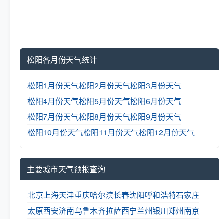
松阳各月份天气统计
松阳1月份天气
松阳2月份天气
松阳3月份天气
松阳4月份天气
松阳5月份天气
松阳6月份天气
松阳7月份天气
松阳8月份天气
松阳9月份天气
松阳10月份天气
松阳11月份天气
松阳12月份天气
主要城市天气预报查询
北京
上海
天津
重庆
哈尔滨
长春
沈阳
呼和浩特
石家庄
太原
西安
济南
乌鲁木齐
拉萨
西宁
兰州
银川
郑州
南京