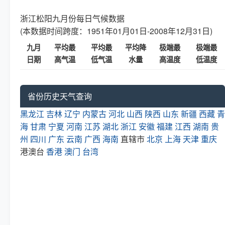
浙江松阳九月份每日气候数据
(本数据时间跨度：1951年01月01日-2008年12月31日)
九月
平均最
平均最
平均降
极端最
极端最
日期
高气温
低气温
水量
高温度
低温度
省份历史天气查询
黑龙江
吉林
辽宁
内蒙古
河北
山西
陕西
山东
新疆
西藏
青
海
甘肃
宁夏
河南
江苏
湖北
浙江
安徽
福建
江西
湖南
贵
州
四川
广东
云南
广西
海南
直辖市
北京
上海
天津
重庆
港澳台
香港
澳门
台湾