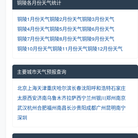
铜陵各月份天气统计
铜陵1月份天气
铜陵2月份天气
铜陵3月份天气
铜陵4月份天气
铜陵5月份天气
铜陵6月份天气
铜陵7月份天气
铜陵8月份天气
铜陵9月份天气
铜陵10月份天气
铜陵11月份天气
铜陵12月份天气
主要城市天气预报查询
北京
上海
天津
重庆
哈尔滨
长春
沈阳
呼和浩特
石家庄
太原
西安
济南
乌鲁木齐
拉萨
西宁
兰州
银川
郑州
南京
武汉
杭州
合肥
福州
南昌
长沙
贵阳
成都
广州
昆明
南宁
深圳