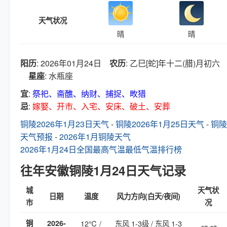
天气状况
晴
晴
阳历
: 2026年01月24日
农历
: 乙巳[蛇]年十二(腊)月初六
星座
: 水瓶座
宜
:
祭祀、斋醮、纳财、捕捉、畋猎
忌
:
嫁娶、开市、入宅、安床、破土、安葬
铜陵2026年1月23日天气
-
铜陵2026年1月25日天气
-
铜陵
天气预报
-
2026年1月铜陵天气
2026年1月24日全国最高气温最低气温排行榜
往年安徽铜陵1月24日天气记录
城
天气状
日期
温度
风力方向(白天/夜间)
市
况
铜
2026-
12℃ /
东风 1-3级 / 东风 1-3