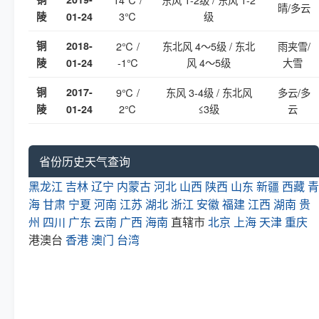
晴/多云
3℃
级
陵
01-24
铜
2018-
2℃ /
东北风 4～5级 / 东北
雨夹雪/
-1℃
风 4～5级
大雪
陵
01-24
铜
2017-
9℃ /
东风 3-4级 / 东北风
多云/多
2℃
≤3级
云
陵
01-24
省份历史天气查询
黑龙江
吉林
辽宁
内蒙古
河北
山西
陕西
山东
新疆
西藏
青
海
甘肃
宁夏
河南
江苏
湖北
浙江
安徽
福建
江西
湖南
贵
州
四川
广东
云南
广西
海南
直辖市
北京
上海
天津
重庆
港澳台
香港
澳门
台湾