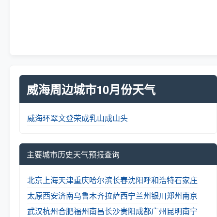
威海周边城市10月份天气
威海
环翠
文登
荣成
乳山
成山头
主要城市历史天气预报查询
北京
上海
天津
重庆
哈尔滨
长春
沈阳
呼和浩特
石家庄
太原
西安
济南
乌鲁木齐
拉萨
西宁
兰州
银川
郑州
南京
武汉
杭州
合肥
福州
南昌
长沙
贵阳
成都
广州
昆明
南宁