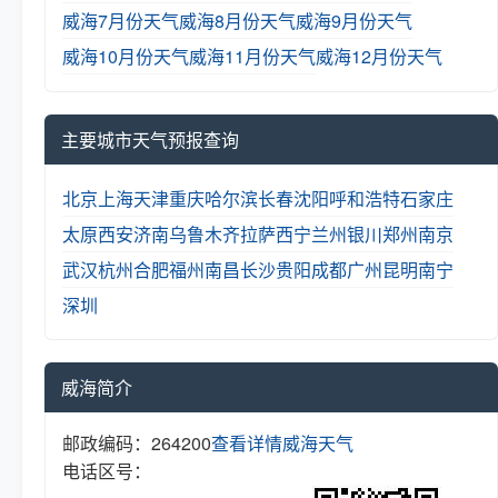
威海7月份天气
威海8月份天气
威海9月份天气
威海10月份天气
威海11月份天气
威海12月份天气
主要城市天气预报查询
北京
上海
天津
重庆
哈尔滨
长春
沈阳
呼和浩特
石家庄
太原
西安
济南
乌鲁木齐
拉萨
西宁
兰州
银川
郑州
南京
武汉
杭州
合肥
福州
南昌
长沙
贵阳
成都
广州
昆明
南宁
深圳
威海简介
邮政编码：264200
查看详情
威海天气
电话区号：