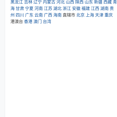
黑龙江
吉林
辽宁
内蒙古
河北
山西
陕西
山东
新疆
西藏
青
海
甘肃
宁夏
河南
江苏
湖北
浙江
安徽
福建
江西
湖南
贵
州
四川
广东
云南
广西
海南
直辖市
北京
上海
天津
重庆
港澳台
香港
澳门
台湾