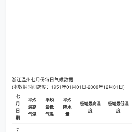
浙江温州七月份每日气候数据
(本数据时间跨度：1951年01月01日-2008年12月31日)
七
平均
平均
平均
月
极端最高温
极端最低温
最高
最低
降水
日
度
度
气温
气温
量
期
7