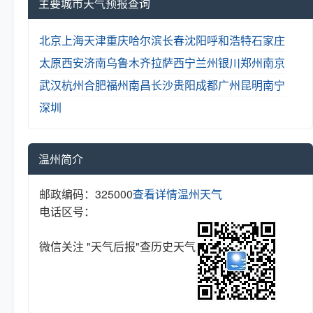
主要城市天气预报查询
北京
上海
天津
重庆
哈尔滨
长春
沈阳
呼和浩特
石家庄
太原
西安
济南
乌鲁木齐
拉萨
西宁
兰州
银川
郑州
南京
武汉
杭州
合肥
福州
南昌
长沙
贵阳
成都
广州
昆明
南宁
深圳
温州简介
邮政编码：325000
查看详情
温州天气
电话区号：
微信关注 "天气后报"查历史天气