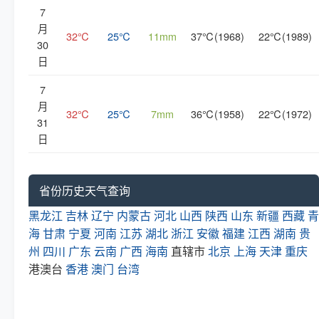
7
月
32℃
25℃
11mm
37℃(1968)
22℃(1989)
30
日
7
月
32℃
25℃
7mm
36℃(1958)
22℃(1972)
31
日
省份历史天气查询
黑龙江
吉林
辽宁
内蒙古
河北
山西
陕西
山东
新疆
西藏
青
海
甘肃
宁夏
河南
江苏
湖北
浙江
安徽
福建
江西
湖南
贵
州
四川
广东
云南
广西
海南
直辖市
北京
上海
天津
重庆
港澳台
香港
澳门
台湾