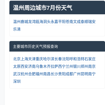
温州周边城市7月份天气
温州
鹿城
龙湾
瓯海
洞头
永嘉
平阳
苍南
文成
泰顺
瑞安
乐清
主要城市历史天气预报查询
北京
上海
天津
重庆
哈尔滨
长春
沈阳
呼和浩特
石家庄
太原
西安
济南
乌鲁木齐
拉萨
西宁
兰州
银川
郑州
南京
武汉
杭州
合肥
福州
南昌
长沙
贵阳
成都
广州
昆明
南宁
深圳