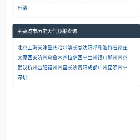
乐清
主要城市历史天气预报查询
北京
上海
天津
重庆
哈尔滨
长春
沈阳
呼和浩特
石家庄
太原
西安
济南
乌鲁木齐
拉萨
西宁
兰州
银川
郑州
南京
武汉
杭州
合肥
福州
南昌
长沙
贵阳
成都
广州
昆明
南宁
深圳