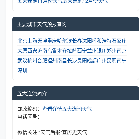
五大连池11月份天气
五大连池12月份天气
主要城市天气预报查询
北京
上海
天津
重庆
哈尔滨
长春
沈阳
呼和浩特
石家庄
太原
西安
济南
乌鲁木齐
拉萨
西宁
兰州
银川
郑州
南京
武汉
杭州
合肥
福州
南昌
长沙
贵阳
成都
广州
昆明
南宁
深圳
五大连池简介
邮政编码：
查看详情
五大连池天气
电话区号：
微信关注 "天气后报"查历史天气