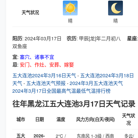
天气状况
晴
晴
阳历
: 2024年03月17日
农历
: 甲辰[龙]年二月初八
星座
:
双鱼座
宜
:
塞穴、诸事不宜
忌
:
安门、作灶、安葬、嫁娶
五大连池2024年3月16日天气
-
五大连池2024年3月18日
天气
-
五大连池天气预报
-
2024年3月五大连池天气
2024年3月17日全国最高气温最低气温排行榜
往年黑龙江五大连池3月17日天气记录
天气状
城市
日期
温度
风力方向(白天/夜间)
况
五大
2026-
2℃ /
东南风 1-3级 / 西南
多云/