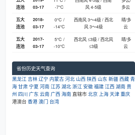
-7℃
风 4-5级
多云
连池
03-17
五大
2018-
0℃ /
西南风 3～4级 / 西北
晴/多
-14℃
风 3～4级
云
连池
03-17
五大
2017-
5℃ /
西北风 ≤3级 / 西北风
晴/多
-10℃
≤3级
云
连池
03-17
省份历史天气查询
黑龙江
吉林
辽宁
内蒙古
河北
山西
陕西
山东
新疆
西藏
青
海
甘肃
宁夏
河南
江苏
湖北
浙江
安徽
福建
江西
湖南
贵
州
四川
广东
云南
广西
海南
直辖市
北京
上海
天津
重庆
港澳台
香港
澳门
台湾