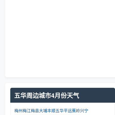
五华周边城市4月份天气
梅州
梅江
梅县
大埔
丰顺
五华
平远
蕉岭
兴宁