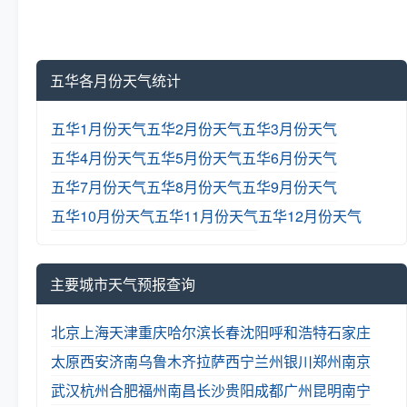
五华各月份天气统计
五华1月份天气
五华2月份天气
五华3月份天气
五华4月份天气
五华5月份天气
五华6月份天气
五华7月份天气
五华8月份天气
五华9月份天气
五华10月份天气
五华11月份天气
五华12月份天气
主要城市天气预报查询
北京
上海
天津
重庆
哈尔滨
长春
沈阳
呼和浩特
石家庄
太原
西安
济南
乌鲁木齐
拉萨
西宁
兰州
银川
郑州
南京
武汉
杭州
合肥
福州
南昌
长沙
贵阳
成都
广州
昆明
南宁