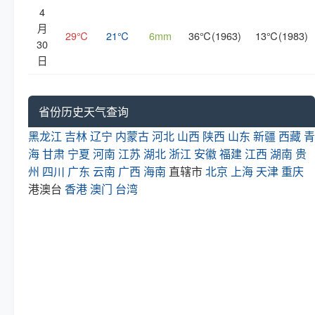
4
月
29℃
21℃
6mm
36℃(1963)
13℃(1983)
30
日
省份历史天气查询
黑龙江
吉林
辽宁
内蒙古
河北
山西
陕西
山东
新疆
西藏
青
海
甘肃
宁夏
河南
江苏
湖北
浙江
安徽
福建
江西
湖南
贵
州
四川
广东
云南
广西
海南
直辖市
北京
上海
天津
重庆
港澳台
香港
澳门
台湾