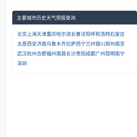
主要城市历史天气预报查询
北京
上海
天津
重庆
哈尔滨
长春
沈阳
呼和浩特
石家庄
太原
西安
济南
乌鲁木齐
拉萨
西宁
兰州
银川
郑州
南京
武汉
杭州
合肥
福州
南昌
长沙
贵阳
成都
广州
昆明
南宁
深圳