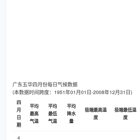
广东五华四月份每日气候数据
(本数据时间跨度：1951年01月01日-2008年12月31日)
四
平均
平均
平均
月
极端最高温
极端最低温
最高
最低
降水
日
度
度
气温
气温
量
期
4