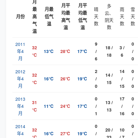
月
月平
月平
多
最
月最
晴
雨
雪
均最
均最
云、
天
天
天
月份
高
低气
阴天
高气
低气
数
数
数
气
温
数
温
温
温
2011
9
0
32
18 /
3 /
年4
13℃
28℃
17℃
/
/
℃
18
6
月
6
0
2012
2
14
0
32
14 /
年4
16℃
26℃
19℃
/
/
/
℃
15
月
0
15
0
2013
0
17
0
31
13 /
年4
11℃
24℃
17℃
/
/
/
℃
13
月
1
16
0
2014
0
0
32
20 /
10
年4
16℃
27℃
19℃
/
/
℃
23
/ 7