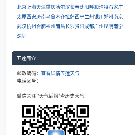
北京
上海
天津
重庆
哈尔滨
长春
沈阳
呼和浩特
石家庄
太原
西安
济南
乌鲁木齐
拉萨
西宁
兰州
银川
郑州
南京
武汉
杭州
合肥
福州
南昌
长沙
贵阳
成都
广州
昆明
南宁
深圳
五莲简介
邮政编码：
查看详情
五莲天气
电话区号：
微信关注 "天气后报"查历史天气