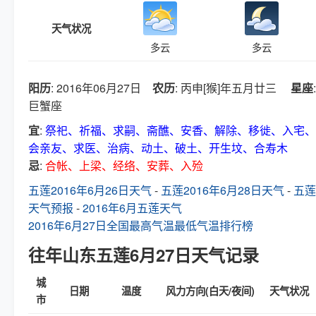
天气状况
多云
多云
阳历
: 2016年06月27日
农历
: 丙申[猴]年五月廿三
星座
:
巨蟹座
宜
:
祭祀、祈福、求嗣、斋醮、安香、解除、移徙、入宅、
会亲友、求医、治病、动土、破土、开生坟、合寿木
忌
:
合帐、上梁、经络、安葬、入殓
五莲2016年6月26日天气
-
五莲2016年6月28日天气
-
五莲
天气预报
-
2016年6月五莲天气
2016年6月27日全国最高气温最低气温排行榜
往年山东五莲6月27日天气记录
城
日期
温度
风力方向(白天/夜间)
天气状况
市