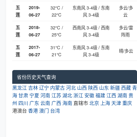
五
2019-
32℃ /
东南风 3-4级 / 东南
多云/多
22℃
风 3-4级
云
莲
06-27
五
2018-
32℃ /
西南风 3-4级 / 西南
多云/雷
25℃
风 3-4级
阵雨
莲
06-27
五
2017-
31℃ /
东南风 3-4级 / 东南
晴/多云
21℃
风 3-4级
莲
06-27
省份历史天气查询
黑龙江
吉林
辽宁
内蒙古
河北
山西
陕西
山东
新疆
西藏
青
海
甘肃
宁夏
河南
江苏
湖北
浙江
安徽
福建
江西
湖南
贵
州
四川
广东
云南
广西
海南
直辖市
北京
上海
天津
重庆
港澳台
香港
澳门
台湾