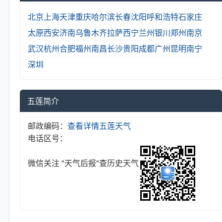
北京
上海
天津
重庆
哈尔滨
长春
沈阳
呼和浩特
石家庄
太原
西安
济南
乌鲁木齐
拉萨
西宁
兰州
银川
郑州
南京
武汉
杭州
合肥
福州
南昌
长沙
贵阳
成都
广州
昆明
南宁
深圳
五莲简介
邮政编码：
查看详情
五莲天气
电话区号：
微信关注 "天气后报"查历史天气