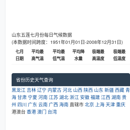
山东五莲七月份每日气候数据
(本数据时间跨度：1951年01月01日-2008年12月31日)
七月
平均最
平均最
平均降
极端最
极端最
日期
高气温
低气温
水量
高温度
低温度
省份历史天气查询
黑龙江
吉林
辽宁
内蒙古
河北
山西
陕西
山东
新疆
西藏
青
海
甘肃
宁夏
河南
江苏
湖北
浙江
安徽
福建
江西
湖南
贵
州
四川
广东
云南
广西
海南
直辖市
北京
上海
天津
重庆
港澳台
香港
澳门
台湾