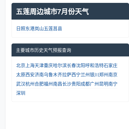
五莲周边城市7月份天气
日照
东港
岚山
五莲
莒县
主要城市历史天气预报查询
北京
上海
天津
重庆
哈尔滨
长春
沈阳
呼和浩特
石家庄
太原
西安
济南
乌鲁木齐
拉萨
西宁
兰州
银川
郑州
南京
武汉
杭州
合肥
福州
南昌
长沙
贵阳
成都
广州
昆明
南宁
深圳