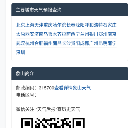
主要城市天气预报查询
北京
上海
天津
重庆
哈尔滨
长春
沈阳
呼和浩特
石家庄
太原
西安
济南
乌鲁木齐
拉萨
西宁
兰州
银川
郑州
南京
武汉
杭州
合肥
福州
南昌
长沙
贵阳
成都
广州
昆明
南宁
深圳
象山简介
邮政编码：315700
查看详情
象山天气
电话区号：
微信关注 "天气后报"查历史天气