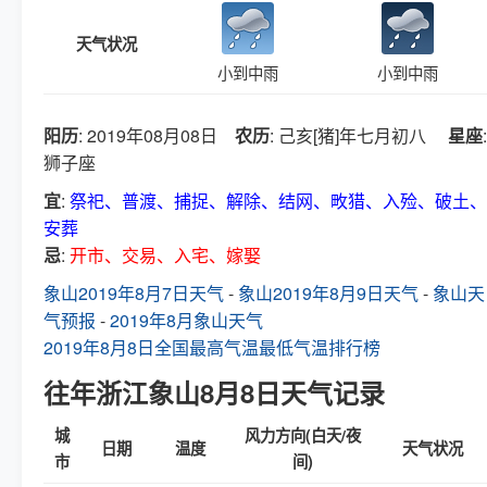
天气状况
小到中雨
小到中雨
阳历
: 2019年08月08日
农历
: 己亥[猪]年七月初八
星座
:
狮子座
宜
:
祭祀、普渡、捕捉、解除、结网、畋猎、入殓、破土、
安葬
忌
:
开市、交易、入宅、嫁娶
象山2019年8月7日天气
-
象山2019年8月9日天气
-
象山天
气预报
-
2019年8月象山天气
2019年8月8日全国最高气温最低气温排行榜
往年浙江象山8月8日天气记录
城
风力方向(白天/夜
日期
温度
天气状况
市
间)