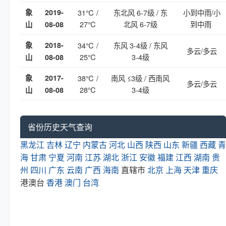
象
2019-
31℃ /
东北风 6-7级 / 东
小到中雨/小
27℃
北风 6-7级
到中雨
山
08-08
象
2018-
34℃ /
东风 3-4级 / 东风
多云/多云
25℃
3-4级
山
08-08
象
2017-
38℃ /
南风 ≤3级 / 西南风
多云/多云
28℃
3-4级
山
08-08
省份历史天气查询
黑龙江
吉林
辽宁
内蒙古
河北
山西
陕西
山东
新疆
西藏
青
海
甘肃
宁夏
河南
江苏
湖北
浙江
安徽
福建
江西
湖南
贵
州
四川
广东
云南
广西
海南
直辖市
北京
上海
天津
重庆
港澳台
香港
澳门
台湾