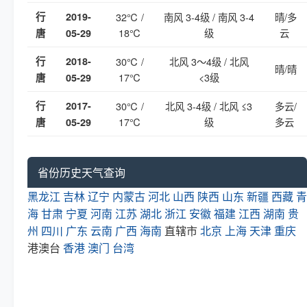
行
2019-
32℃ /
南风 3-4级 / 南风 3-4
晴/多
18℃
级
云
唐
05-29
行
2018-
30℃ /
北风 3～4级 / 北风
晴/晴
17℃
<3级
唐
05-29
行
2017-
30℃ /
北风 3-4级 / 北风 ≤3
多云/
17℃
级
多云
唐
05-29
省份历史天气查询
黑龙江
吉林
辽宁
内蒙古
河北
山西
陕西
山东
新疆
西藏
青
海
甘肃
宁夏
河南
江苏
湖北
浙江
安徽
福建
江西
湖南
贵
州
四川
广东
云南
广西
海南
直辖市
北京
上海
天津
重庆
港澳台
香港
澳门
台湾