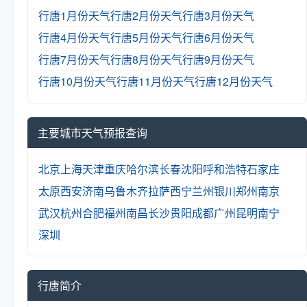
行唐1月份天气
行唐2月份天气
行唐3月份天气
行唐4月份天气
行唐5月份天气
行唐6月份天气
行唐7月份天气
行唐8月份天气
行唐9月份天气
行唐10月份天气
行唐11月份天气
行唐12月份天气
主要城市天气预报查询
北京
上海
天津
重庆
哈尔滨
长春
沈阳
呼和浩特
石家庄
太原
西安
济南
乌鲁木齐
拉萨
西宁
兰州
银川
郑州
南京
武汉
杭州
合肥
福州
南昌
长沙
贵阳
成都
广州
昆明
南宁
深圳
行唐简介