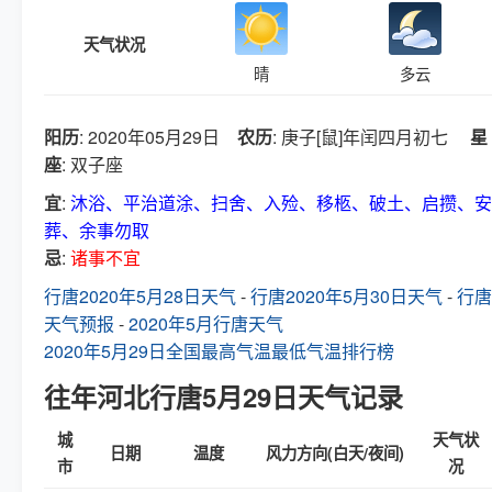
天气状况
晴
多云
阳历
: 2020年05月29日
农历
: 庚子[鼠]年闰四月初七
星
座
: 双子座
宜
:
沐浴、平治道涂、扫舍、入殓、移柩、破土、启攒、安
葬、余事勿取
忌
:
诸事不宜
行唐2020年5月28日天气
-
行唐2020年5月30日天气
-
行唐
天气预报
-
2020年5月行唐天气
2020年5月29日全国最高气温最低气温排行榜
往年河北行唐5月29日天气记录
城
天气状
日期
温度
风力方向(白天/夜间)
市
况