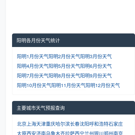
阳明各月份天气统计
阳明1月份天气
阳明2月份天气
阳明3月份天气
阳明4月份天气
阳明5月份天气
阳明6月份天气
阳明7月份天气
阳明8月份天气
阳明9月份天气
阳明10月份天气
阳明11月份天气
阳明12月份天气
主要城市天气预报查询
北京
上海
天津
重庆
哈尔滨
长春
沈阳
呼和浩特
石家庄
太原
西安
济南
乌鲁木齐
拉萨
西宁
兰州
银川
郑州
南京