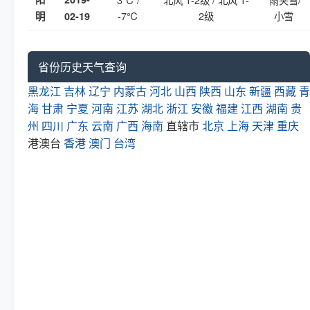
-7℃
2级
小雪
明
02-19
省份历史天气查询
黑龙江
吉林
辽宁
内蒙古
河北
山西
陕西
山东
新疆
西藏
青
海
甘肃
宁夏
河南
江苏
湖北
浙江
安徽
福建
江西
湖南
贵
州
四川
广东
云南
广西
海南
直辖市
北京
上海
天津
重庆
港澳台
香港
澳门
台湾