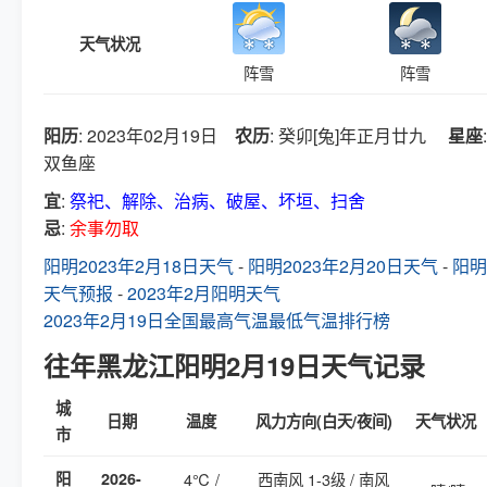
天气状况
阵雪
阵雪
阳历
: 2023年02月19日
农历
: 癸卯[兔]年正月廿九
星座
:
双鱼座
宜
:
祭祀、解除、治病、破屋、坏垣、扫舍
忌
:
余事勿取
阳明2023年2月18日天气
-
阳明2023年2月20日天气
-
阳明
天气预报
-
2023年2月阳明天气
2023年2月19日全国最高气温最低气温排行榜
往年黑龙江阳明2月19日天气记录
城
日期
温度
风力方向(白天/夜间)
天气状况
市
阳
2026-
4℃ /
西南风 1-3级 / 南风