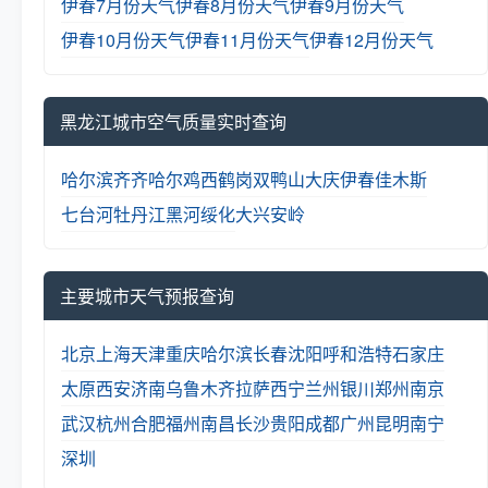
伊春7月份天气
伊春8月份天气
伊春9月份天气
伊春10月份天气
伊春11月份天气
伊春12月份天气
黑龙江城市空气质量实时查询
哈尔滨
齐齐哈尔
鸡西
鹤岗
双鸭山
大庆
伊春
佳木斯
七台河
牡丹江
黑河
绥化
大兴安岭
主要城市天气预报查询
北京
上海
天津
重庆
哈尔滨
长春
沈阳
呼和浩特
石家庄
太原
西安
济南
乌鲁木齐
拉萨
西宁
兰州
银川
郑州
南京
武汉
杭州
合肥
福州
南昌
长沙
贵阳
成都
广州
昆明
南宁
深圳