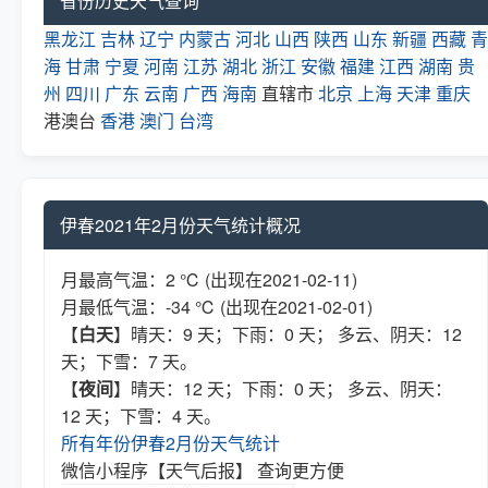
省份历史天气查询
黑龙江
吉林
辽宁
内蒙古
河北
山西
陕西
山东
新疆
西藏
青
海
甘肃
宁夏
河南
江苏
湖北
浙江
安徽
福建
江西
湖南
贵
州
四川
广东
云南
广西
海南
直辖市
北京
上海
天津
重庆
港澳台
香港
澳门
台湾
伊春2021年2月份天气统计概况
月最高气温：2 ℃ (出现在2021-02-11)
月最低气温：-34 ℃ (出现在2021-02-01)
【
白天
】晴天：9 天；下雨：0 天； 多云、阴天：12
天；下雪：7 天。
【
夜间
】晴天：12 天；下雨：0 天； 多云、阴天：
12 天；下雪：4 天。
所有年份伊春2月份天气统计
微信小程序【天气后报】 查询更方便