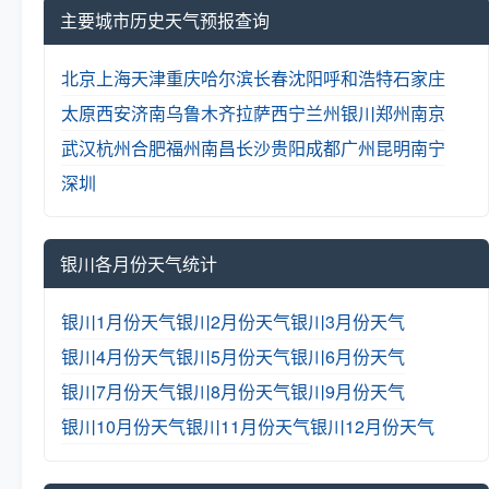
主要城市历史天气预报查询
北京
上海
天津
重庆
哈尔滨
长春
沈阳
呼和浩特
石家庄
太原
西安
济南
乌鲁木齐
拉萨
西宁
兰州
银川
郑州
南京
武汉
杭州
合肥
福州
南昌
长沙
贵阳
成都
广州
昆明
南宁
深圳
银川各月份天气统计
银川1月份天气
银川2月份天气
银川3月份天气
银川4月份天气
银川5月份天气
银川6月份天气
银川7月份天气
银川8月份天气
银川9月份天气
银川10月份天气
银川11月份天气
银川12月份天气