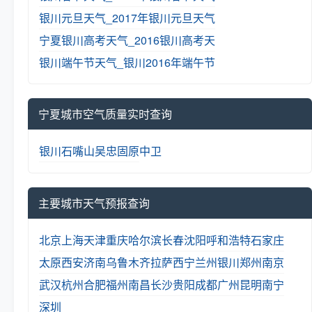
银川元旦天气_2017年银川元旦天气
宁夏银川高考天气_2016银川高考天
银川端午节天气_银川2016年端午节
宁夏城市空气质量实时查询
银川
石嘴山
吴忠
固原
中卫
主要城市天气预报查询
北京
上海
天津
重庆
哈尔滨
长春
沈阳
呼和浩特
石家庄
太原
西安
济南
乌鲁木齐
拉萨
西宁
兰州
银川
郑州
南京
武汉
杭州
合肥
福州
南昌
长沙
贵阳
成都
广州
昆明
南宁
深圳