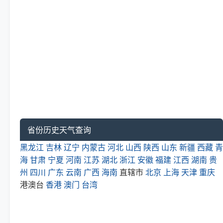
省份历史天气查询
黑龙江
吉林
辽宁
内蒙古
河北
山西
陕西
山东
新疆
西藏
青
海
甘肃
宁夏
河南
江苏
湖北
浙江
安徽
福建
江西
湖南
贵
州
四川
广东
云南
广西
海南
直辖市
北京
上海
天津
重庆
港澳台
香港
澳门
台湾