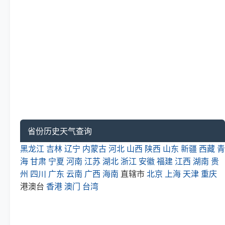
省份历史天气查询
黑龙江
吉林
辽宁
内蒙古
河北
山西
陕西
山东
新疆
西藏
青
海
甘肃
宁夏
河南
江苏
湖北
浙江
安徽
福建
江西
湖南
贵
州
四川
广东
云南
广西
海南
直辖市
北京
上海
天津
重庆
港澳台
香港
澳门
台湾