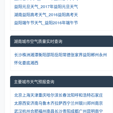
益阳元旦天气_2017年益阳元旦天气
湖南益阳高考天气_2016益阳高考天
益阳端午节天气_益阳2016年端午节
湖南城市空气质量实时查询
长沙
株洲
湘潭
衡阳
邵阳
岳阳
常德
张家界
益阳
郴州
永州
怀化
娄底
湘西
主要城市天气预报查询
北京
上海
天津
重庆
哈尔滨
长春
沈阳
呼和浩特
石家庄
太原
西安
济南
乌鲁木齐
拉萨
西宁
兰州
银川
郑州
南京
武汉
杭州
合肥
福州
南昌
长沙
贵阳
成都
广州
昆明
南宁