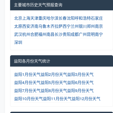
主要城市历史天气预报查询
北京
上海
天津
重庆
哈尔滨
长春
沈阳
呼和浩特
石家庄
太原
西安
济南
乌鲁木齐
拉萨
西宁
兰州
银川
郑州
南京
武汉
杭州
合肥
福州
南昌
长沙
贵阳
成都
广州
昆明
南宁
深圳
益阳各月份天气统计
益阳1月份天气
益阳2月份天气
益阳3月份天气
益阳4月份天气
益阳5月份天气
益阳6月份天气
益阳7月份天气
益阳8月份天气
益阳9月份天气
益阳10月份天气
益阳11月份天气
益阳12月份天气